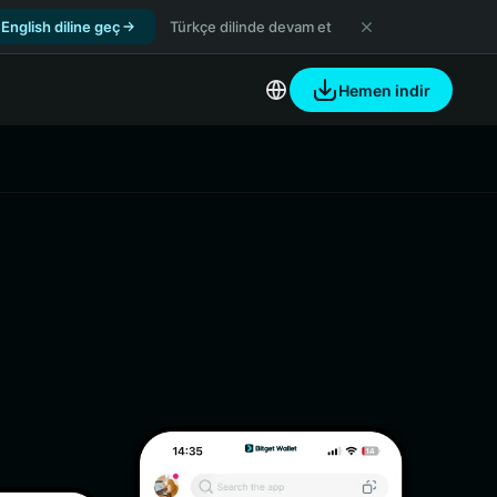
English diline geç
Türkçe dilinde devam et
Hemen indir