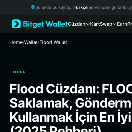
English
Şu anda bu sayfayı
Türkçe
adresinden görüntülü
日本語
Tiếng Việt
Cüzdan
Kart
Swap
Earn
Pr
Русский
Español (Latinoamérica)
Türkçe
Home
›
Wallet
›
Flood Wallet
Italiano
Français
Deutsch
简体中文
FLOOD
繁體中文
Português (Portugal)
Flood Cüzdanı: FLO
Bahasa Indonesia
ภาษาไทย
Saklamak, Gönderm
हिन्दी
বাংলা
Kullanmak İçin En İy
Español
Português (Brasil)
(2025 Rehberi)
Español (Argentina)