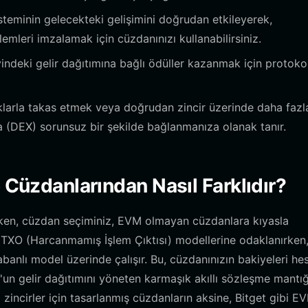
teminin gelecekteki gelişimini doğrudan etkileyerek,
mleri imzalamak için cüzdanınızı kullanabilirsiniz.
indeki gelir dağıtımına bağlı ödüller kazanmak için protoko
larla takas etmek veya doğrudan zincir üzerinde daha fazl
 (DEX) sorunsuz bir şekilde bağlanmanıza olanak tanır.
o Cüzdanlarından Nasıl Farklıdır?
rken, cüzdan seçiminiz, EVM olmayan cüzdanlara kıyasla
 UTXO (Harcanmamış İşlem Çıktısı) modellerine odaklanırken
nlı model üzerinde çalışır. Bu, cüzdanınızın bakiyeleri he
un gelir dağıtımını yöneten karmaşık akıllı sözleşme mantığ
ı zincirler için tasarlanmış cüzdanların aksine, Bitget gibi E