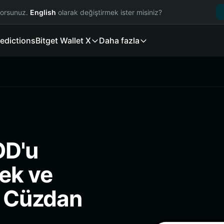
yorsunuz.
English
olarak değiştirmek ister misiniz?
edictions
Bitget Wallet X
Daha fazla
OD'u
ek ve
i Cüzdan