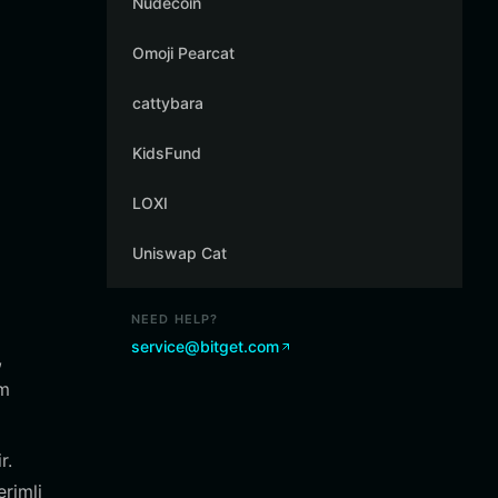
Nudecoin
Omoji Pearcat
cattybara
KidsFund
i
LOXI
Uniswap Cat
NEED HELP?
service@bitget.com
,
im
r.
rimli