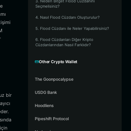
3. Neden Bitget Flood Cüzdanını
me
Seçmelisiniz?
ımı
4. Nasıl Flood Cüzdanı Oluşturulur?
işimi
5. Flood Cüzdanı ile Neler Yapabilirsiniz?
VM
r
6. Flood Cüzdanları Diğer Kripto
Cüzdanlarından Nasıl Farklıdır?
Other Crypto Wallet
The Goonpocalypse
USDG Bank
uz bir
ayıcı
Hoodliens
eder.
Pipeshift Protocol
asında
için