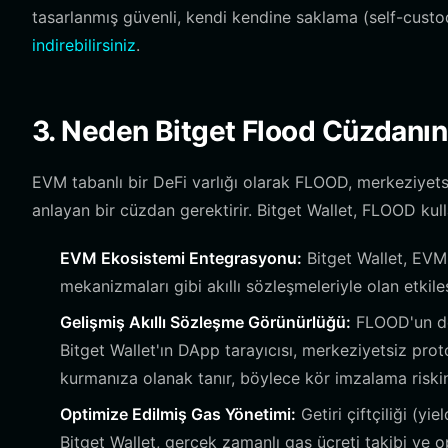
tasarlanmış güvenli, kendi kendine saklama (self-cust
indirebilirsiniz
.
3. Neden Bitget Flood Cüzdanın
EVM tabanlı bir DeFi varlığı olarak FLOOD, merkeziyetsiz
anlayan bir cüzdan gerektirir. Bitget Wallet, FLOOD kullan
EVM Ekosistemi Entegrasyonu:
Bitget Wallet, EVM 
mekanizmaları gibi akıllı sözleşmeleriyle olan etkileş
Gelişmiş Akıllı Sözleşme Görünürlüğü:
FLOOD'un den
Bitget Wallet'ın DApp tarayıcısı, merkeziyetsiz prot
kurmanıza olanak tanır, böylece kör imzalama riskini
Optimize Edilmiş Gas Yönetimi:
Getiri çiftçiliği (yi
Bitget Wallet, gerçek zamanlı gas ücreti takibi ve