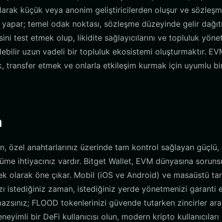
 olarak küçük veya anonim geliştiricilerden oluşur ve sözleş
u yapar; temel odak noktası, sözleşme düzeyinde gelir dağıt
i test etmek olup, likidite sağlayıcılarını ve topluluk yönet
irilebilir uzun vadeli bir topluluk ekosistemi oluşturmaktır. E
ak, transfer etmek ve onlarla etkileşim kurmak için uyumlu bi
n
, özel anahtarlarınız üzerinde tam kontrol sağlayan güçlü,
me ihtiyacınız vardır. Bitget Wallet, EVM dünyasına soruns
enek olarak öne çıkar. Mobil (iOS ve Android) ve masaüstü tar
ızı istediğiniz zaman, istediğiniz yerde yönetmenizi garanti 
almazsınız; FLOOD tokenlerinizi güvende tutarken zincirler ar
neyimli bir DeFi kullanıcısı olun, modern kripto kullanıcıları 