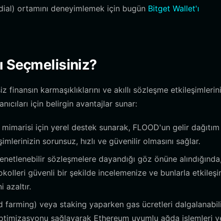
odial) ortamını deneyimlemek için bugün
Bitget Wallet'ı
ı Seçmelisiniz?
 finansın karmaşıklıklarını ve akıllı sözleşme etkileşimlerin
ıcıları için belirgin avantajlar sunar:
mimarisi için yerel destek sunarak, FLOOD'un gelir dağıtım
imlerinizin sorunsuz, hızlı ve güvenilir olmasını sağlar.
etlenebilir sözleşmelere dayandığı göz önüne alındığında
okolleri güvenli bir şekilde incelemenize ve bunlarla etkileş
 azaltır.
eld farming) veya staking yaparken gas ücretleri dalgalanabili
 optimizasyonu sağlayarak Ethereum uyumlu ağda işlemleri ve