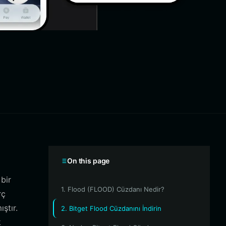
On this page
bir
1. Flood (FLOOD) Cüzdanı Nedir?
rç
ştır.
2. Bitget Flood Cüzdanını İndirin
k