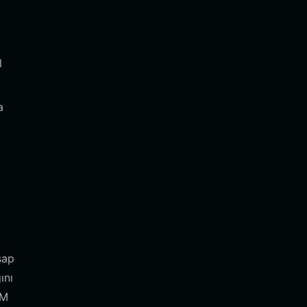
l
a
,
sap
ını
VM