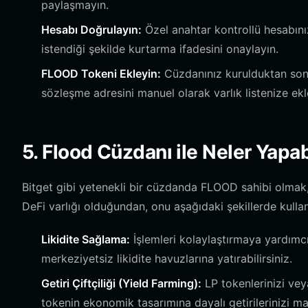
paylaşmayın.
Hesabı Doğrulayın:
Özel anahtar kontrollü hesabın
istendiği şekilde kurtarma ifadesini onaylayın.
FLOOD Tokeni Ekleyin:
Cüzdanınız kurulduktan son
sözleşme adresini manuel olarak varlık listenize ekle
5. Flood Cüzdanı ile Neler Yapab
Bitget gibi yetenekli bir cüzdanda FLOOD sahibi olmak, bir
DeFi varlığı olduğundan, onu aşağıdaki şekillerde kullana
Likidite Sağlama:
İşlemleri kolaylaştırmaya yardım
merkeziyetsiz likidite havuzlarına yatırabilirsiniz.
Getiri Çiftçiliği (Yield Farming):
LP tokenlerinizi ve
tokenin ekonomik tasarımına dayalı getirilerinizi maks