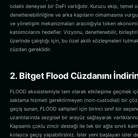
odaklı deneysel bir DeFi varlığıdır. Kurucu ekip, temel
denetlenebilirliğine ve arka kapıların olmamasına vurg
ve yönetişim mekanizmaları aracılığıyla token ekonomisin
katılımcılarını hedefler. Vizyonu, denetlenebilir, birleşt
üzerinde çalıştığı için, bu özel akıllı sözleşmeleri tutm
cüzdan gereklidir.
2. Bitget Flood Cüzdanını İndiri
FLOOD ekosistemiyle tam olarak etkileşime geçmek için
saklama hizmeti gerektirmeyen (non-custodial) bir çözü
geçiş sunan, FLOOD sahipleri için birinci sınıf bir seç
uzantılarında sezgisel bir arayüz sağlayarak varlıkların
Kapsamlı çoklu zincir desteği ile tek bir ağla sınırlı k
kolayca geçiş yapabilirsiniz. İster yeni başlayan ister de