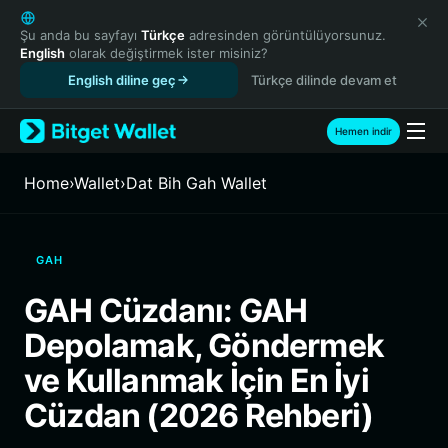
English
日本語
Şu anda bu sayfayı
Türkçe
adresinden görüntülüyorsunuz.
English
olarak değiştirmek ister misiniz?
Tiếng Việt
English diline geç
Türkçe dilinde devam et
Русский
Español (Latinoamérica)
Türkçe
Hemen indir
Italiano
Français
Home
›
Wallet
›
Dat Bih Gah Wallet
Deutsch
简体中文
繁體中文
GAH
Português (Portugal)
Bahasa Indonesia
GAH Cüzdanı: GAH
ภาษาไทย
Depolamak, Göndermek
हिन्दी
বাংলা
ve Kullanmak İçin En İyi
Español
Cüzdan (2026 Rehberi)
Português (Brasil)
Español (Argentina)