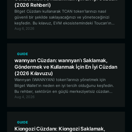
(2026 Rehberi)
Bitget Cüzdanı kullanarak TCAN token'larınızı nasıl
güvenli bir şekilde saklayacağınızı ve yöneteceğinizi
keşfedin. Bu kılavuz, EVM ekosistemindeki Toucan'ın
Aug 6, 2026
(TCAN) deneysel doğasını ve yenilikçi kitlesel fonlama
ile merkeziyetsiz ticarete katılmak için neden sağlam,
çok zincirli bir cüzdanın gerekli olduğunu
incelemektedir.
GUIDE
wannyan Cüzdan: wannyan'ı Saklamak,
Göndermek ve Kullanmak İçin En İyi Cüzdan
(2026 Kılavuzu)
Wannyan (WANNYAN) token'larınızı yönetmek için
Bitget Wallet'ın neden en iyi tercih olduğunu keşfedin.
Bu rehber, sektörün en güçlü merkeziyetsiz cüzdan
Aug 4, 2026
çözümlerinden birini kullanarak bu deneysel Solana
tabanlı meme coin'i nasıl güvenli bir şekilde
saklayacağınızı, alıp satacağınızı ve onunla nasıl
etkileşimde bulunacağınızı kapsamaktadır.
GUIDE
Kiongozi Cüzdanı: Kiongozi Saklamak,