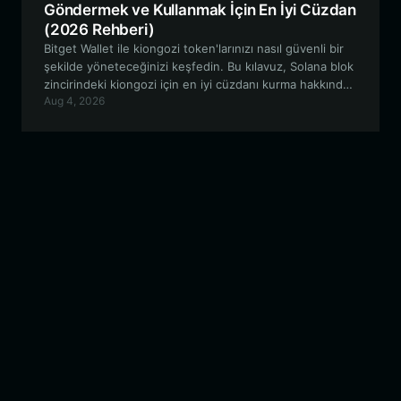
Göndermek ve Kullanmak İçin En İyi Cüzdan
(2026 Rehberi)
Bitget Wallet ile kiongozi token'larınızı nasıl güvenli bir
şekilde yöneteceğinizi keşfedin. Bu kılavuz, Solana blok
zincirindeki kiongozi için en iyi cüzdanı kurma hakkında
Aug 4, 2026
bilmeniz gereken her şeyi kapsar ve bu topluluk odaklı
meme projesiyle bağlantıda kalmanızı sağlar.