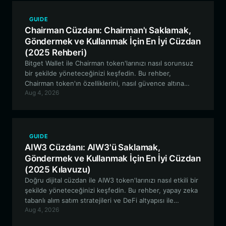
GUIDE
Chairman Cüzdanı: Chairman'ı Saklamak,
Göndermek ve Kullanmak İçin En İyi Cüzdan
(2025 Rehberi)
Bitget Wallet ile Chairman token'larınızı nasıl sorunsuz
bir şekilde yöneteceğinizi keşfedin. Bu rehber,
Chairman token'ın özelliklerini, nasıl güvence altına
Aug 4, 2026
alınacağını ve topluluk odaklı kripto yolculuğunuz için
merkeziyetsiz bir cüzdanın neden gerekli olduğunu
inceliyor.
GUIDE
AIW3 Cüzdanı: AIW3'ü Saklamak,
Göndermek ve Kullanmak İçin En İyi Cüzdan
(2025 Kılavuzu)
Doğru dijital cüzdan ile AIW3 token'larınızı nasıl etkili bir
şekilde yöneteceğinizi keşfedin. Bu rehber, yapay zeka
tabanlı alım satım stratejileri ve DeFi altyapısı ile
Aug 4, 2026
etkileşime geçmek için güvenli, EVM uyumlu bir cüzdan
kurma hakkında bilmeniz gereken her şeyi kapsar.