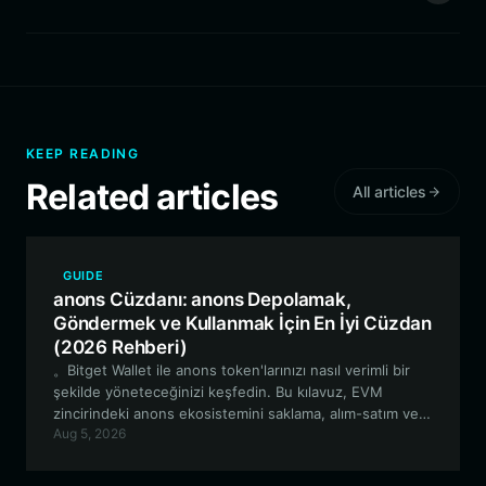
KEEP READING
Related articles
All articles
GUIDE
anons Cüzdanı: anons Depolamak,
Göndermek ve Kullanmak İçin En İyi Cüzdan
(2026 Rehberi)
。Bitget Wallet ile anons token'larınızı nasıl verimli bir
şekilde yöneteceğinizi keşfedin. Bu kılavuz, EVM
zincirindeki anons ekosistemini saklama, alım-satım ve
Aug 5, 2026
bu ekosisteme dahil olma konularındaki temel bilgileri
kapsamaktadır.