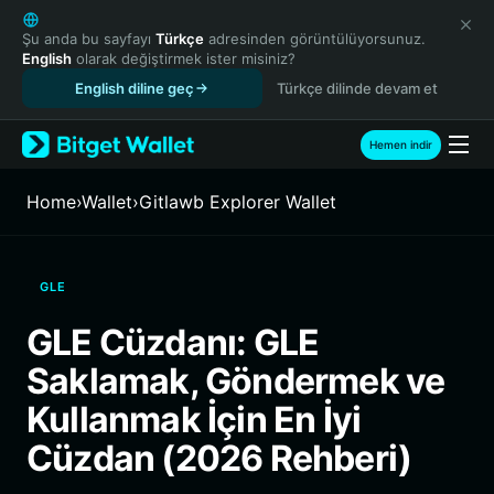
English
日本語
Şu anda bu sayfayı
Türkçe
adresinden görüntülüyorsunuz.
English
olarak değiştirmek ister misiniz?
Tiếng Việt
English diline geç
Türkçe dilinde devam et
Русский
Español (Latinoamérica)
Türkçe
Hemen indir
Italiano
Français
Home
›
Wallet
›
Gitlawb Explorer Wallet
Deutsch
简体中文
繁體中文
GLE
Português (Portugal)
Bahasa Indonesia
GLE Cüzdanı: GLE
ภาษาไทย
Saklamak, Göndermek ve
हिन्दी
বাংলা
Kullanmak İçin En İyi
Español
Cüzdan (2026 Rehberi)
Português (Brasil)
Español (Argentina)