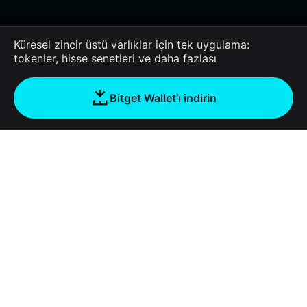
Küresel zincir üstü varlıklar için tek uygulama:
tokenler, hisse senetleri ve daha fazlası
Bitget Wallet’ı indirin
Şirket
Bitget Wallet Hakkında
Products