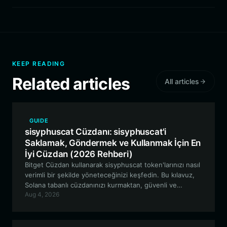
KEEP READING
Related articles
All articles
GUIDE
sisyphuscat Cüzdanı: sisyphuscat'i
Saklamak, Göndermek ve Kullanmak İçin En
İyi Cüzdan (2026 Rehberi)
Bitget Cüzdan kullanarak sisyphuscat token'larınızı nasıl
verimli bir şekilde yöneteceğinizi keşfedin. Bu kılavuz,
Solana tabanlı cüzdanınızı kurmaktan, güvenli ve
Aug 4, 2026
sorunsuz meme coin etkileşimi için sisyphuscat
ekosisteminin benzersiz özelliklerinden yararlanmaya
kadar her şeyi kapsamaktadır.