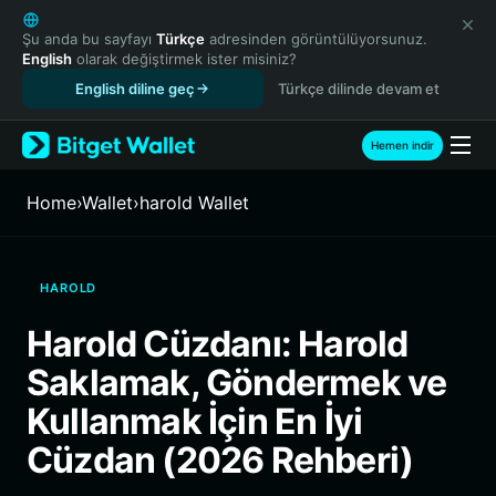
English
日本語
Şu anda bu sayfayı
Türkçe
adresinden görüntülüyorsunuz.
English
olarak değiştirmek ister misiniz?
Tiếng Việt
English diline geç
Türkçe dilinde devam et
Русский
Español (Latinoamérica)
Türkçe
Hemen indir
Italiano
Français
Home
›
Wallet
›
harold Wallet
Deutsch
简体中文
繁體中文
HAROLD
Português (Portugal)
Bahasa Indonesia
Harold Cüzdanı: Harold
ภาษาไทย
Saklamak, Göndermek ve
हिन्दी
বাংলা
Kullanmak İçin En İyi
Español
Cüzdan (2026 Rehberi)
Português (Brasil)
Español (Argentina)