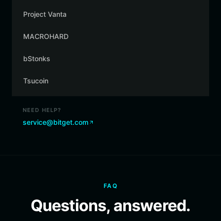
Project Vanta
MACROHARD
bStonks
Tsucoin
NEED HELP?
service@bitget.com
FAQ
Questions, answered.