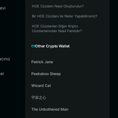
ı
HOE Cüzdanı Nasıl Oluşturulur?
evi
Bir HOE Cüzdanı ile Neler Yapabilirsiniz?
HOE Cüzdanları Diğer Kripto
Cüzdanlarından Nasıl Farklıdır?
Other Crypto Wallet
acınız
Patrick Jane
ter
Peekaboo Sheep
Wizard Cat
宇宙之心
The Unbothered Man