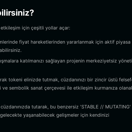
lirsiniz?
kileşim için çeşitli yollar açar:
lerinde fiyat hareketlerinden yararlanmak için aktif piyasa
ilirsiniz.
tışmalara katılmanızı sağlayan projenin merkeziyetsiz yönet
ak tokeni elinizde tutmak, cüzdanınızı bir zincir üstü felsef
mi ve sembolik sanat çerçevesi ile etkileşim kurmanıza olana
cüzdanınızda tutarak, bu benzersiz 'STABLE // MUTATING'
 gelecekte yaşanabilecek gelişmeler için kendinizi