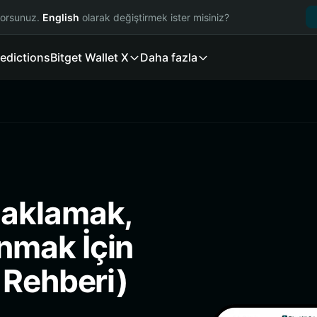
yorsunuz.
English
olarak değiştirmek ister misiniz?
edictions
Bitget Wallet X
Daha fazla
Saklamak,
nmak İçin
 Rehberi)