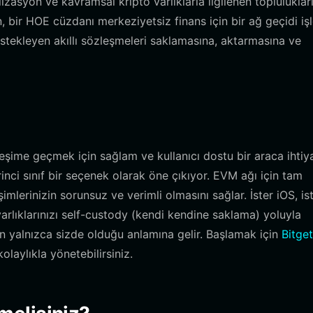
asyon ve kavramsal kripto varlıklarla ilgilenen topluluklar
 bir HOE cüzdanı merkeziyetsiz finans için bir ağ geçidi işl
stekleyen akıllı sözleşmeleri saklamasına, aktarmasına ve
ileşime geçmek için sağlam ve kullanıcı dostu bir araca ihtiy
rinci sınıf bir seçenek olarak öne çıkıyor. EVM ağı için tam
imlerinizin sorunsuz ve verimli olmasını sağlar. İster iOS, is
varlıklarınızı self-custody (kendi kendine saklama) yoluyla
ın yalnızca sizde olduğu anlamına gelir. Başlamak için
Bitget
kolaylıkla yönetebilirsiniz.