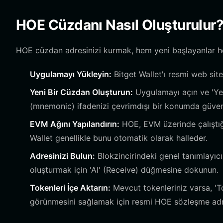
HOE Cüzdanı Nasıl Oluşturulur
HOE cüzdan adresinizi kurmak, hem yeni başlayanlar hem 
Uygulamayı Yükleyin:
Bitget Wallet'ı resmi web si
Yeni Bir Cüzdan Oluşturun:
Uygulamayı açın ve 'Yen
(mnemonic) ifadenizi çevrimdışı bir konumda güvenl
EVM Ağını Yapılandırın:
HOE, EVM üzerinde çalıştığ
Wallet genellikle bunu otomatik olarak halleder.
Adresinizi Bulun:
Blokzincirindeki genel tanımlayıc
oluşturmak için 'Al' (Receive) düğmesine dokunun.
Tokenleri İçe Aktarın:
Mevcut tokenleriniz varsa, 'Tok
görünmesini sağlamak için resmi HOE sözleşme adres