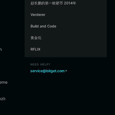
赵长鹏的第一枚硬币 2014年
Verderer
Build and Code
黄金坑
n
RFLIX
NEED HELP?
service@bitget.com
meme
zlı