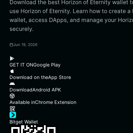
Download the best Horizon of Eternity wallet t
use Horizon of Eternity. Learn how to create a 
wallet, access DApps, and manage your Horizo
securely.
Jun 19, 2026
GET IT ON
Google Play
Download on the
App Store
Download
Android APK
Available in
Chrome Extension
Bitget Wallet