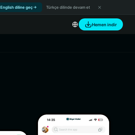
English diline geç
Türkçe dilinde devam et
Hemen indir