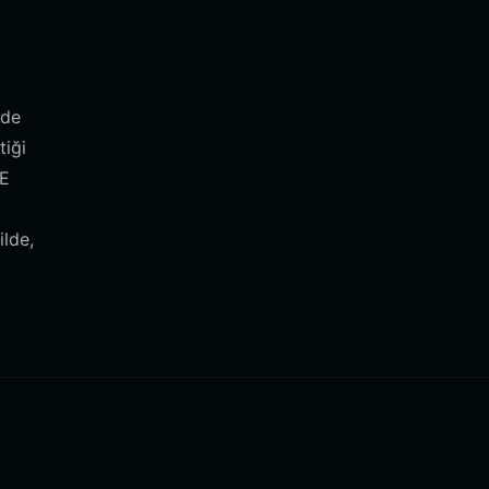
nde
tiği
OE
lde,