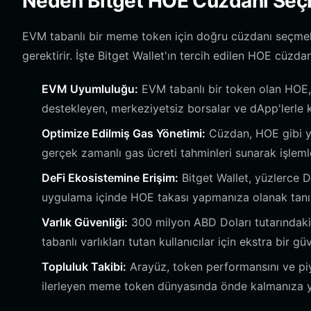
Neden Bitget HOE Cüzdanı Seçm
EVM tabanlı bir meme token için doğru cüzdanı seçmek
gerektirir. İşte Bitget Wallet'ın tercih edilen HOE cüzd
EVM Uyumluluğu:
EVM tabanlı bir token olan HOE, 
destekleyen, merkeziyetsiz borsalar ve dApp'lerle ke
Optimize Edilmiş Gas Yönetimi:
Cüzdan, HOE gibi yük
gerçek zamanlı gas ücreti tahminleri sunarak işleml
DeFi Ekosistemine Erişim:
Bitget Wallet, yüzlerce D
uygulama içinde HOE takası yapmanıza olanak tanı
Varlık Güvenliği:
300 milyon ABD Doları tutarındaki 
tabanlı varlıkları tutan kullanıcılar için ekstra bir g
Topluluk Takibi:
Arayüz, token performansını ve piya
ilerleyen meme token dünyasında önde kalmanıza y