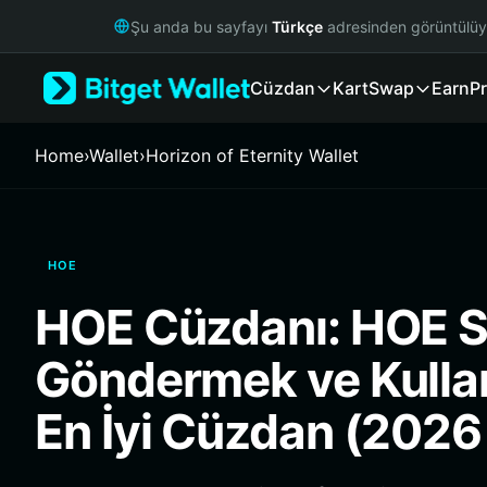
English
Şu anda bu sayfayı
Türkçe
adresinden görüntülü
日本語
Tiếng Việt
Cüzdan
Kart
Swap
Earn
Pr
Русский
Español (Latinoamérica)
Türkçe
Home
›
Wallet
›
Horizon of Eternity Wallet
Italiano
Français
Deutsch
简体中文
HOE
繁體中文
Português (Portugal)
HOE Cüzdanı: HOE 
Bahasa Indonesia
ภาษาไทย
Göndermek ve Kulla
हिन्दी
বাংলা
En İyi Cüzdan (2026
Español
Português (Brasil)
Español (Argentina)