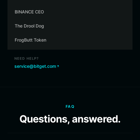
BINANCE CEO
The Drool Dog
FrogButt Token
NEED HELP?
service@bitget.com
FAQ
Questions, answered.