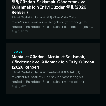
💛🐈 Cüzdan: Saklamak, Göndermek ve
Kullanmak İçin En İyi Cüzdan 💛🐈 (2026
Rehberi)
Bitget Wallet kullanarak 💛🐈 (The Cate Cult)
token'larınızı nasıl verimli bir şekilde yöneteceğinizi
keşfedin. Bu rehber, Solana tabanlı bu meme projesinin
Aug 3, 2026
kökenlerinden, alım satım ve topluluk yönetimi için
güvenli, yüksek performanslı kripto cüzdanınızı kurmaya
kadar her şeyi kapsamaktadır.
GUIDE
Mentalist Cüzdanı: Mentalist Saklamak,
Göndermek ve Kullanmak İçin En İyi Cüzdan
(2026 Rehberi)
Bitget Wallet kullanarak mentalist (MENTALIST)
token'larınızı nasıl etkili bir şekilde yöneteceğinizi
keşfedin. Bu rehber, Solana tabanlı meme token'ın
Aug 5, 2026
benzersiz özelliklerini inceliyor ve güvenli varlık
yönetimi için adım adım bir kılavuz sunuyor.