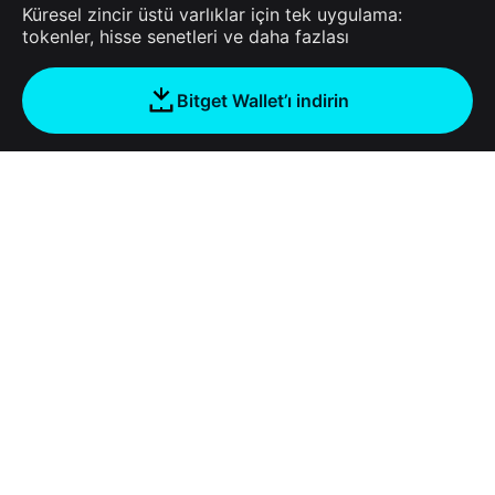
Küresel zincir üstü varlıklar için tek uygulama:
tokenler, hisse senetleri ve daha fazlası
Bitget Wallet’ı indirin
Şirket
Bitget Wallet Hakkında
Products
Blog
Crypto Card
Bitget Wallet X