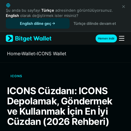
English
日本語
Şu anda bu sayfayı
Türkçe
adresinden görüntülüyorsunuz.
English
olarak değiştirmek ister misiniz?
Tiếng Việt
English diline geç
Türkçe dilinde devam et
Русский
Español (Latinoamérica)
Türkçe
Hemen indir
Italiano
Français
Home
›
Wallet
›
ICONS Wallet
Deutsch
简体中文
繁體中文
ICONS
Português (Portugal)
Bahasa Indonesia
ICONS Cüzdanı: ICONS
ภาษาไทย
Depolamak, Göndermek
हिन्दी
বাংলা
ve Kullanmak İçin En İyi
Español
Cüzdan (2026 Rehberi)
Português (Brasil)
Español (Argentina)