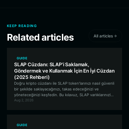
KEEP READING
Related articles
All articles
GUIDE
SLAP Cüzdanı: SLAP'i Saklamak,
Göndermek ve Kullanmak İçin En İyi Cüzdan
(2025 Rehberi)
Doğru kripto cüzdanı ile SLAP token'larınızı nasıl güvenli
bir şekilde saklayacağınızı, takas edeceğinizi ve
yöneteceğinizi keşfedin. Bu kılavuz, SLAP varlıklarınızla
Aug 2, 2026
EVM ekosisteminde gezinmek hakkında bilmeniz
gereken her şeyi kapsar.
GUIDE