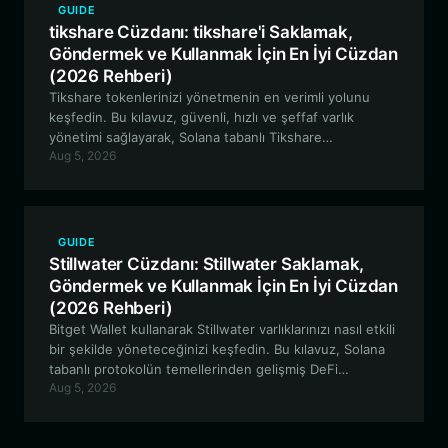
GUIDE
tikshare Cüzdanı: tikshare'i Saklamak,
Göndermek ve Kullanmak İçin En İyi Cüzdan
(2026 Rehberi)
Tikshare tokenlerinizi yönetmenin en verimli yolunu
keşfedin. Bu kılavuz, güvenli, hızlı ve şeffaf varlık
yönetimi sağlayarak, Solana tabanlı Tikshare
Aug 5, 2026
ekosistemiyle etkileşimde bulunmak için Bitget Wallet'ın
neden en optimal seçenek olduğunu incelemektedir.
GUIDE
Stillwater Cüzdanı: Stillwater Saklamak,
Göndermek ve Kullanmak İçin En İyi Cüzdan
(2026 Rehberi)
Bitget Wallet kullanarak Stillwater varlıklarınızı nasıl etkili
bir şekilde yöneteceğinizi keşfedin. Bu kılavuz, Solana
tabanlı protokolün temellerinden gelişmiş DeFi
Aug 5, 2026
stratejilerine ve güvenli saklamaya kadar her şeyi
kapsamaktadır.