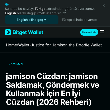
English
日本語
Şu anda bu sayfayı
Türkçe
adresinden görüntülüyorsunuz.
English
olarak değiştirmek ister misiniz?
Tiếng Việt
English diline geç
Türkçe dilinde devam et
Русский
Español (Latinoamérica)
Türkçe
Hemen indir
Italiano
Français
Home
›
Wallet
›
Justice for Jamison the Doodle Wallet
Deutsch
简体中文
繁體中文
JAMISON
Português (Portugal)
Bahasa Indonesia
jamison Cüzdan: jamison
ภาษาไทย
Saklamak, Göndermek ve
हिन्दी
বাংলা
Kullanmak İçin En İyi
Español
Cüzdan (2026 Rehberi)
Português (Brasil)
Español (Argentina)