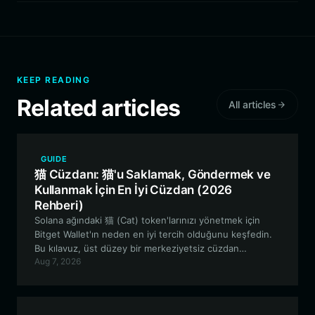
KEEP READING
Related articles
All articles
GUIDE
猫 Cüzdanı: 猫'u Saklamak, Göndermek ve
Kullanmak İçin En İyi Cüzdan (2026
Rehberi)
Solana ağındaki 猫 (Cat) token'larınızı yönetmek için
Bitget Wallet'ın neden en iyi tercih olduğunu keşfedin.
Bu kılavuz, üst düzey bir merkeziyetsiz cüzdan
Aug 7, 2026
kullanarak 猫 ekosisteminde nasıl güvenli bir şekilde
depolama, ticaret yapma ve topluluk odaklı etkileşimde
bulunma konularını incelemektedir.