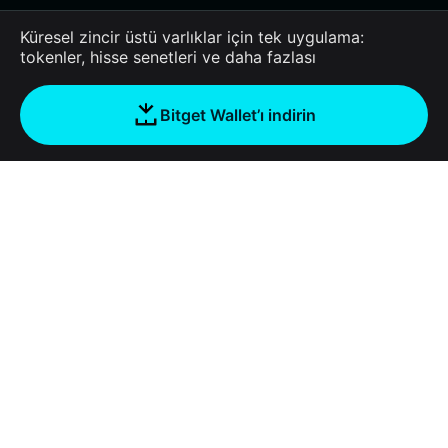
Küresel zincir üstü varlıklar için tek uygulama:
tokenler, hisse senetleri ve daha fazlası
Bitget Wallet’ı indirin
Şirket
Bitget Wallet Hakkında
Products