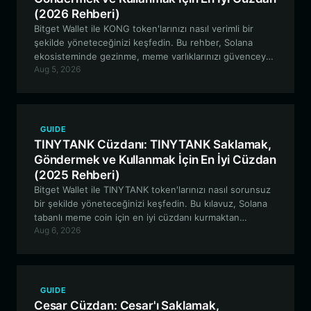
(2026 Rehberi)
Bitget Wallet ile KONG token'larınızı nasıl verimli bir
şekilde yöneteceğinizi keşfedin. Bu rehber, Solana
ekosisteminde gezinme, meme varlıklarınızı güvenceye
Aug 5, 2026
alma ve en iyi KONG cüzdanı ile topluluk odaklı projelere
katılma hakkında bilmeniz gereken her şeyi kapsar.
GUIDE
TINYTANK Cüzdanı: TINYTANK Saklamak,
Göndermek ve Kullanmak İçin En İyi Cüzdan
(2025 Rehberi)
Bitget Wallet ile TINYTANK token'larınızı nasıl sorunsuz
bir şekilde yöneteceğinizi keşfedin. Bu kılavuz, Solana
tabanlı meme coin için en iyi cüzdanı kurmaktan
Aug 6, 2026
toplulukla etkileşime geçmeye kadar bilmeniz gereken
her şeyi kapsar.
GUIDE
Cesar Cüzdan: Cesar'ı Saklamak,