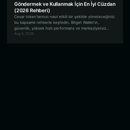
Göndermek ve Kullanmak İçin En İyi Cüzdan
(2026 Rehberi)
Cesar token'larınızı nasıl etkili bir şekilde yöneteceğinizi
bu kapsamlı rehberle keşfedin. Bitget Wallet'ın,
güvenlik, yüksek hızlı performans ve merkeziyetsiz
Aug 5, 2026
piyasalara kesintisiz erişim sağlayarak, Solana tabanlı bu
meme coin'i yönetmek için neden en iyi tercih olduğunu
inceliyoruz.