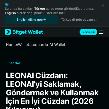
English
日本語
Şu anda bu sayfayı
Türkçe
adresinden görüntülüyorsunuz.
English
olarak değiştirmek ister misiniz?
Tiếng Việt
English diline geç
Türkçe dilinde devam et
Русский
Español (Latinoamérica)
Türkçe
Hemen indir
Italiano
Français
Home
›
Wallet
›
Leonardo AI Wallet
Deutsch
简体中文
繁體中文
LEONAI
Português (Portugal)
Bahasa Indonesia
LEONAI Cüzdanı:
ภาษาไทย
LEONAI'yi Saklamak,
हिन्दी
বাংলা
Göndermek ve Kullanmak
Español
İçin En İyi Cüzdan (2026
Português (Brasil)
Español (Argentina)