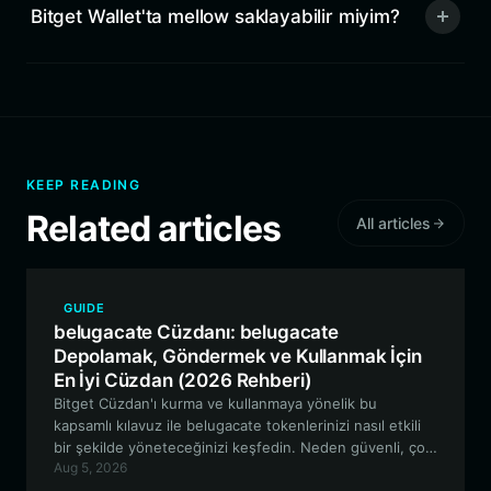
Bitget Wallet'ta mellow saklayabilir miyim?
KEEP READING
Related articles
All articles
GUIDE
belugacate Cüzdanı: belugacate
Depolamak, Göndermek ve Kullanmak İçin
En İyi Cüzdan (2026 Rehberi)
Bitget Cüzdan'ı kurma ve kullanmaya yönelik bu
kapsamlı kılavuz ile belugacate tokenlerinizi nasıl etkili
bir şekilde yöneteceğinizi keşfedin. Neden güvenli, çok
Aug 5, 2026
zincirli meme token yönetimi için en iyi tercih olduğunu