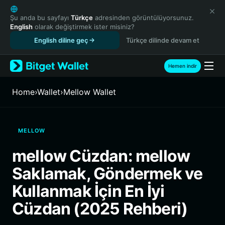
English
日本語
Şu anda bu sayfayı
Türkçe
adresinden görüntülüyorsunuz.
English
olarak değiştirmek ister misiniz?
Tiếng Việt
English diline geç
Türkçe dilinde devam et
Русский
Español (Latinoamérica)
Türkçe
Hemen indir
Italiano
Français
Home
›
Wallet
›
Mellow Wallet
Deutsch
简体中文
繁體中文
MELLOW
Português (Portugal)
Bahasa Indonesia
mellow Cüzdan: mellow
ภาษาไทย
Saklamak, Göndermek ve
हिन्दी
বাংলা
Kullanmak İçin En İyi
Español
Cüzdan (2025 Rehberi)
Português (Brasil)
Español (Argentina)