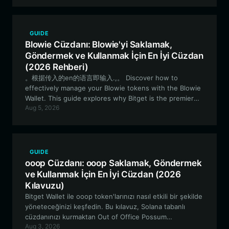
öğrenin.
GUIDE
Blowie Cüzdanı: Blowie'yi Saklamak,
Göndermek ve Kullanmak İçin En İyi Cüzdan
(2026 Rehberi)
。根据传入的en的语言即输入.,。 Discover how to
effectively manage your Blowie tokens with the Blowie
Wallet. This guide explores why Bitget is the premier
Aug 5, 2026
choice for Solana-based meme coin enthusiasts,
offering secure storage and seamless trading
experiences. * Bitget Wallet ile Blowie tokenlarınızı nasıl
etkili bir şekilde yöneteceğinizi keşfedin. Bu rehber,
güvenli depolama ve kesintisiz ticaret deneyimleri
GUIDE
sunan Bitget'in, Solana tabanlı meme coin meraklıları için
ooop Cüzdanı: ooop Saklamak, Göndermek
neden en iyi tercih olduğunu açıklıyor.
ve Kullanmak İçin En İyi Cüzdan (2026
Kılavuzu)
Bitget Wallet ile ooop token'larınızı nasıl etkili bir şekilde
yöneteceğinizi keşfedin. Bu kılavuz, Solana tabanlı
cüzdanınızı kurmaktan Out of Office Possum
Aug 3, 2026
topluluğuyla güvenli ve verimli bir şekilde etkileşim