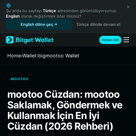
English
日本語
Şu anda bu sayfayı
Türkçe
adresinden görüntülüyorsunuz.
English
olarak değiştirmek ister misiniz?
Tiếng Việt
English diline geç
Türkçe dilinde devam et
Русский
Español (Latinoamérica)
Türkçe
Hemen indir
Italiano
Français
Home
›
Wallet
›
bigmootoo Wallet
Deutsch
简体中文
繁體中文
MOOTOO
Português (Portugal)
Bahasa Indonesia
mootoo Cüzdan: mootoo
ภาษาไทย
Saklamak, Göndermek ve
हिन्दी
বাংলা
Kullanmak İçin En İyi
Español
Cüzdan (2026 Rehberi)
Português (Brasil)
Español (Argentina)