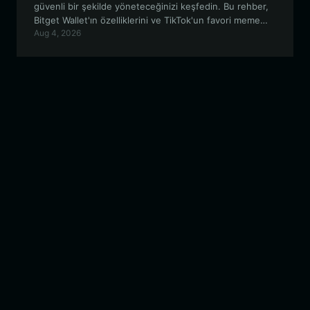
güvenli bir şekilde yöneteceğinizi keşfedin. Bu rehber,
Bitget Wallet'ın özelliklerini ve TikTok'un favori meme
Aug 4, 2026
köpeği JOHNNY'nin viral dünyasında gezinmek için nasıl
en uygun araç olduğunu inceliyor.