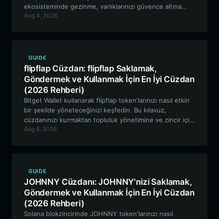
ekosisteminde gezinme, varlıklarınızı güvence altına
Aug 4, 2026
alma ve Cameuh topluluğuna katılma hakkında bilmeniz
gereken her şeyi kapsamaktadır.
GUIDE
flipflap Cüzdan: flipflap Saklamak,
Göndermek ve Kullanmak İçin En İyi Cüzdan
(2026 Rehberi)
Bitget Wallet kullanarak flipflap token'larınızı nasıl etkin
bir şekilde yöneteceğinizi keşfedin. Bu kılavuz,
cüzdanınızı kurmaktan topluluk yönetimine ve zincir içi
Aug 6, 2026
likidite deneylerine katılmaya kadar her şeyi
kapsamaktadır.
GUIDE
JOHNNY Cüzdanı: JOHNNY'nizi Saklamak,
Göndermek ve Kullanmak İçin En İyi Cüzdan
(2026 Rehberi)
Solana blokzincirinde JOHNNY token'larınızı nasıl