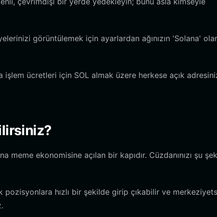
nli, çevrimdışı bir yerde yedekleyin; bunu asla kimseyle
elerinizi görüntülemek için ayarlardan ağınızın 'Solana' ola
a işlem ücretleri için SOL almak üzere herkese açık adresini
lirsiniz?
na meme ekonomisine açılan bir kapıdır. Cüzdanınızı şu şek
pozisyonlara hızlı bir şekilde girip çıkabilir ve merkeziyets
.