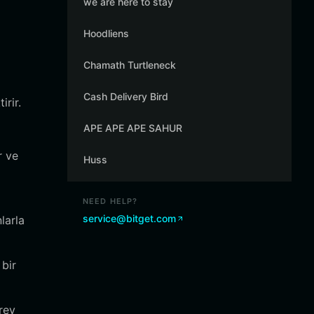
we are here to stay
Hoodliens
Chamath Turtleneck
Cash Delivery Bird
rir.
APE APE APE SAHUR
r ve
Huss
NEED HELP?
service@bitget.com
larla
 bir
rev