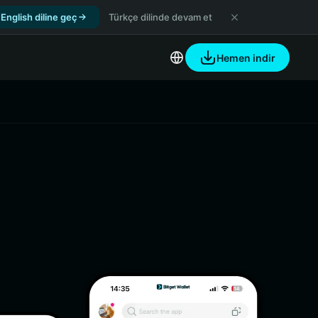
English diline geç
Türkçe dilinde devam et
Hemen indir