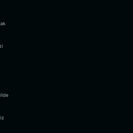
rak
zi
ilde
iz