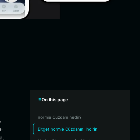
On this page
normie Cüzdanı nedir?
,
n-
Bitget normie Cüzdanını İndirin
a,