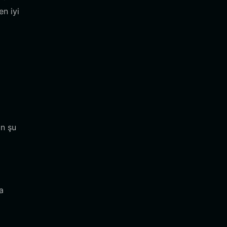
en iyi
in şu
a