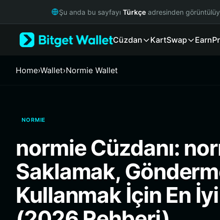
English
Şu anda bu sayfayı
Türkçe
adresinden görüntülü
日本語
Tiếng Việt
Cüzdan
Kart
Swap
Earn
Pr
Русский
Español (Latinoamérica)
Türkçe
Home
›
Wallet
›
Normie Wallet
Italiano
Français
Deutsch
简体中文
NORMIE
繁體中文
Português (Portugal)
normie Cüzdanı: nor
Bahasa Indonesia
ภาษาไทย
Saklamak, Gönderm
हिन्दी
বাংলা
Kullanmak İçin En İy
Español
Português (Brasil)
(2026 Rehberi)
Español (Argentina)