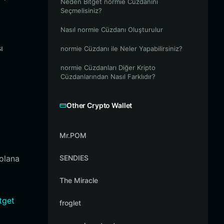
Neden Bitget normie Cüzdanını
Seçmelisiniz?
Nasıl normie Cüzdanı Oluşturulur
ı
normie Cüzdanı ile Neler Yapabilirsiniz?
normie Cüzdanları Diğer Kripto
Cüzdanlarından Nasıl Farklıdır?
Other Crypto Wallet
Mr.POM
Solana
SENDIES
The Miracle
tget
froglet
a