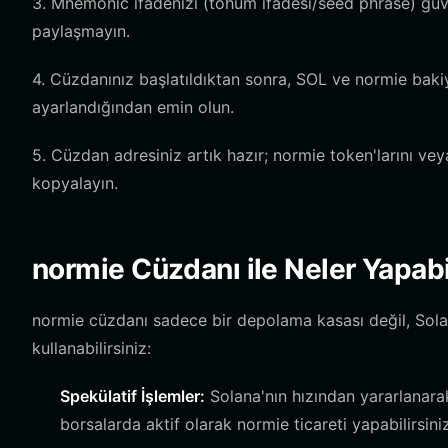
3. Mnemonic ifadenizi (tohum ifadesi/seed phrase) güve
paylaşmayın.
4. Cüzdanınız başlatıldıktan sonra, SOL ve normie bakiy
ayarlandığından emin olun.
5. Cüzdan adresiniz artık hazır; normie token'larını vey
kopyalayın.
normie Cüzdanı ile Neler Yapabi
normie cüzdanı sadece bir depolama kasası değil, Sola
kullanabilirsiniz:
Spekülatif İşlemler:
Solana'nın hızından yararlanarak 
borsalarda aktif olarak normie ticareti yapabilirsiniz