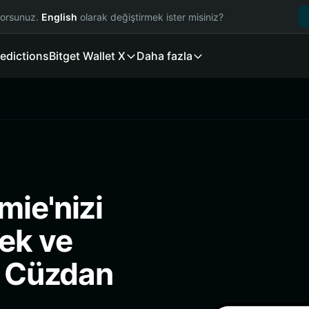
yorsunuz.
English
olarak değiştirmek ister misiniz?
edictions
Bitget Wallet X
Daha fazla
mie'nizi
ek ve
i Cüzdan