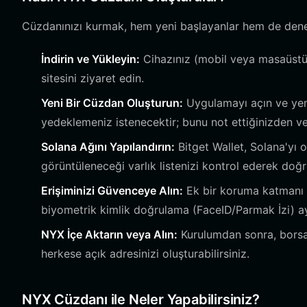
Cüzdanınızı kurmak, hem yeni başlayanlar hem de deneyim
İndirin ve Yükleyin:
Cihazınız (mobil veya masaüstü)
sitesini ziyaret edin.
Yeni Bir Cüzdan Oluşturun:
Uygulamayı açın ve yeni
yedeklemeniz istenecektir; bunu not ettiğinizden ve
Solana Ağını Yapılandırın:
Bitget Wallet, Solana'yı 
görüntüleneceği varlık listenizi kontrol ederek doğru
Erişiminizi Güvenceye Alın:
Ek bir koruma katmanı e
biyometrik kimlik doğrulama (FaceID/Parmak İzi) ay
NYX İçe Aktarın veya Alın:
Kurulumdan sonra, borsal
herkese açık adresinizi oluşturabilirsiniz.
NYX Cüzdanı ile Neler Yapabilirsiniz?