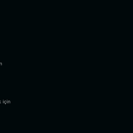
i
n
 için