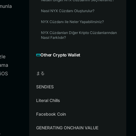
onunla
Nasıl NYX Cüzdanı Oluşturulur?
NYX Cüzdanı ile Neler Yapabilirsiniz?
NYX Cüzdanları Diğer Kripto Cüzdanlarından
Nasıl Farklıdır?
Other Crypto Wallet
zle
lama
 iOS
まる
SENDIES
Literal Chills
Facebook Coin
GENERATING ONCHAIN VALUE
.