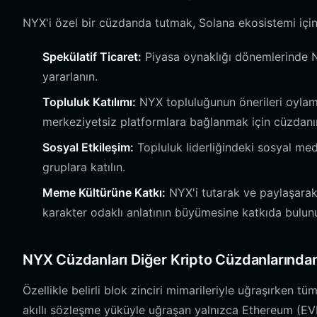
NYX'i özel bir cüzdanda tutmak, Solana ekosistemi içinde
Spekülatif Ticaret:
Piyasa oynaklığı dönemlerinde NY
yararlanın.
Topluluk Katılımı:
NYX topluluğunun önerileri oylama
merkeziyetsiz platformlara bağlanmak için cüzdanını
Sosyal Etkileşim:
Topluluk liderliğindeki sosyal med
gruplara katılın.
Meme Kültürüne Katkı:
NYX'i tutarak ve paylaşarak 
karakter odaklı anlatının büyümesine katkıda bulun
NYX Cüzdanları Diğer Kripto Cüzdanlarından 
Özellikle belirli blok zinciri mimarileriyle uğraşırken t
akıllı sözleşme yüküyle uğraşan yalnızca Ethereum (EV