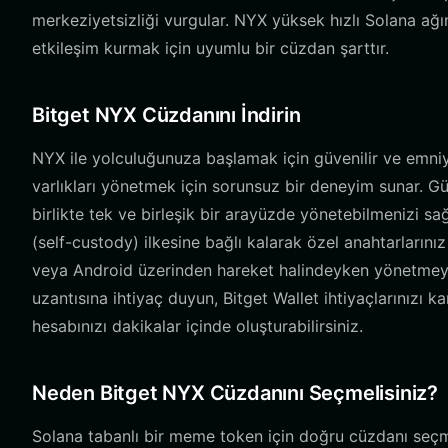
merkeziyetsizliği vurgular. NYX yüksek hızlı Solana ağ
etkileşim kurmak için uyumlu bir cüzdan şarttır.
Bitget NYX Cüzdanını İndirin
NYX ile yolculuğunuza başlamak için güvenilir ve emniyet
varlıkları yönetmek için sorunsuz bir deneyim sunar. Güç
birlikte tek ve birleşik bir arayüzde yönetebilmenizi sa
(self-custody) ilkesine bağlı kalarak özel anahtarların
veya Android üzerinden hareket halindeyken yönetmeyi te
uzantısına ihtiyaç duyun, Bitget Wallet ihtiyaçlarınızı k
hesabınızı dakikalar içinde oluşturabilirsiniz.
Neden Bitget NYX Cüzdanını Seçmelisiniz?
Solana tabanlı bir meme token için doğru cüzdanı seçm