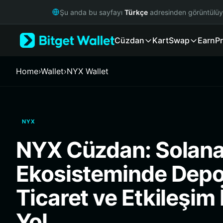
English
Şu anda bu sayfayı
Türkçe
adresinden görüntülü
日本語
Tiếng Việt
Cüzdan
Kart
Swap
Earn
Pr
Русский
Español (Latinoamérica)
Türkçe
Home
›
Wallet
›
NYX Wallet
Italiano
Français
Deutsch
简体中文
NYX
繁體中文
Português (Portugal)
NYX Cüzdan: Solan
Bahasa Indonesia
ภาษาไทย
Ekosisteminde Depo
हिन्दी
বাংলা
Ticaret ve Etkileşim İ
Español
Português (Brasil)
Yol
Español (Argentina)