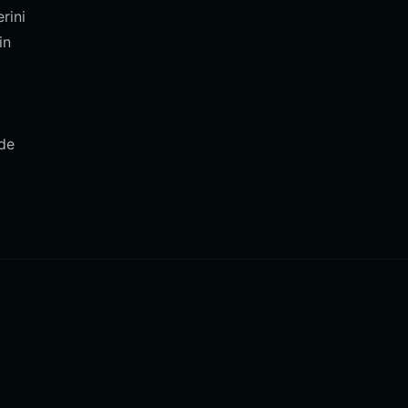
rini
in
lde