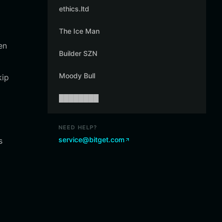
ethics.ltd
The Ice Man
en
Builder SZN
Moody Bull
kip
████████
NEED HELP?
service@bitget.com
s