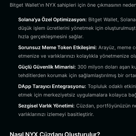
Bitget Wallet'ın NYX sahipleri için öne çıkmasının nedenl
Solana'ya Özel Optimizasyon:
Bitget Wallet, Solana
düşük işlem ücretlerini yönetmek için oluşturulmuşt
hızla gerçekleşmesini sağlar.
Sorunsuz Meme Token Etkileşimi:
Arayüz, meme coin
etmenize ve varlıklarınızı kolaylıkla yönetmenize ol
Güçlü Güvenlik Mimarisi:
300 milyon doları aşan kul
tehditlerden korumak için sağlamlaştırılmış bir orta
DApp Tarayıcı Entegrasyonu:
Topluluk odaklı etki
etmek için merkeziyetsiz uygulamalara kolayca bağ
Sezgisel Varlık Yönetimi:
Cüzdan, portföyünüzün net
varlıklarınızı izlemeyi basitleştirir.
Nasıl NYX Cüzdanı Oluşturulur?