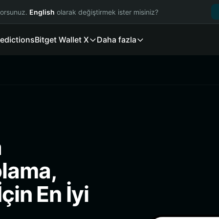
yorsunuz.
English
olarak değiştirmek ister misiniz?
edictions
Bitget Wallet X
Daha fazla
a
lama,
çin En İyi