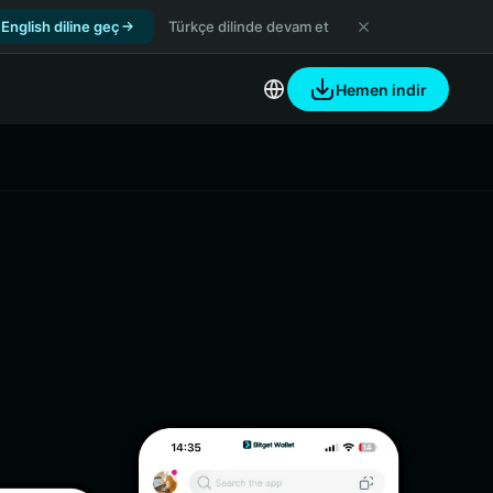
English diline geç
Türkçe dilinde devam et
Hemen indir