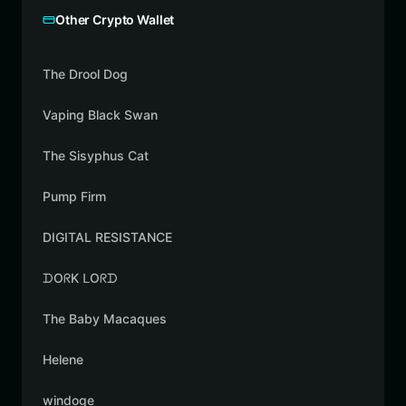
Other Crypto Wallet
The Drool Dog
Vaping Black Swan
The Sisyphus Cat
Pump Firm
DIGITAL RESISTANCE
ᗪOᖇK ᒪOᖇᗪ
The Baby Macaques
Helene
windoge