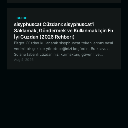
GUIDE
sisyphuscat Cüzdanı: sisyphuscat'i
Saklamak, Göndermek ve Kullanmak İçin En
İyi Cüzdan (2026 Rehberi)
Bitget Cüzdan kullanarak sisyphuscat token'larınızı nasıl
verimli bir şekilde yöneteceğinizi keşfedin. Bu kılavuz,
Solana tabanlı cüzdanınızı kurmaktan, güvenli ve
Aug 4, 2026
sorunsuz meme coin etkileşimi için sisyphuscat
ekosisteminin benzersiz özelliklerinden yararlanmaya
kadar her şeyi kapsamaktadır.