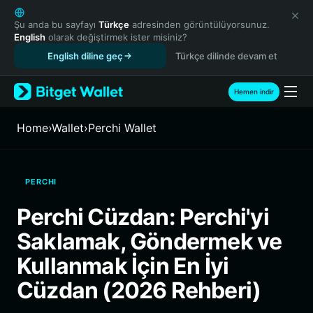
English
日本語
Şu anda bu sayfayı
Türkçe
adresinden görüntülüyorsunuz.
English
olarak değiştirmek ister misiniz?
Tiếng Việt
English diline geç
Türkçe dilinde devam et
Русский
Español (Latinoamérica)
Türkçe
Hemen indir
Italiano
Français
Home
›
Wallet
›
Perchi Wallet
Deutsch
简体中文
繁體中文
PERCHI
Português (Portugal)
Bahasa Indonesia
Perchi Cüzdan: Perchi'yi
ภาษาไทย
Saklamak, Göndermek ve
हिन्दी
বাংলা
Kullanmak İçin En İyi
Español
Cüzdan (2026 Rehberi)
Português (Brasil)
Español (Argentina)