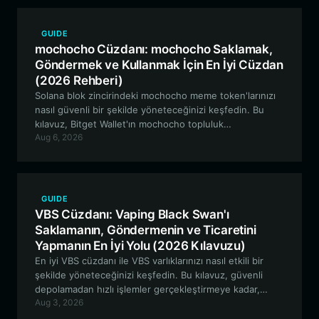
GUIDE
mochocho Cüzdanı: mochocho Saklamak,
Göndermek ve Kullanmak İçin En İyi Cüzdan
(2026 Rehberi)
Solana blok zincirindeki mochocho meme token'larınızı
nasıl güvenli bir şekilde yöneteceğinizi keşfedin. Bu
kılavuz, Bitget Wallet'ın mochocho topluluk
Aug 6, 2026
ekosisteminde alım satım yapmak, depolamak ve
ekosisteme katılmak için neden en iyi tercih olduğunu
ele alıyor.
GUIDE
VBS Cüzdanı: Vaping Black Swan'ı
Saklamanın, Göndermenin ve Ticaretini
Yapmanın En İyi Yolu (2026 Kılavuzu)
En iyi VBS cüzdanı ile VBS varlıklarınızı nasıl etkili bir
şekilde yöneteceğinizi keşfedin. Bu kılavuz, güvenli
depolamadan hızlı işlemler gerçekleştirmeye kadar,
Aug 3, 2026
Vaping Black Swan için Solana ekosisteminde gezinmek
hakkında bilmeniz gereken her şeyi kapsar.