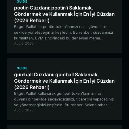
GUIDE
pootin Cüzdanı: pootin'i Saklamak,
Göndermek ve Kullanmak İçin En İyi Cüzdan
(2026 Rehberi)
Bitget Wallet ile pootin token'larınızı nasıl güvenli bir
şekilde yöneteceğinizi keşfedin. Bu rehber, cüzdanınızı
kurmaktan, EVM zincirindeki bu deneysel meme
Aug 6, 2026
token'ın benzersiz ve haber odaklı dinamiklerini
yönetmeye kadar her şeyi kapsamaktadır.
GUIDE
gumball Cüzdanı: gumball Saklamak,
Göndermek ve Kullanmak İçin En İyi Cüzdan
(2026 Rehberi)
Bitget Wallet kullanarak gumball token'larınızı nasıl
güvenli bir şekilde saklayacağınızı, ticaretini yapacağınızı
ve yöneteceğinizi keşfedin. Bu rehber, Solana tabanlı
Aug 8, 2026
meme token hakkında bilmeniz gereken her şeyi ve
Neegy topluluğuyla etkileşim kurmak için en iyi araçları
kapsamaktadır.