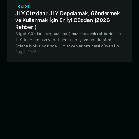
GUIDE
JLY Cüzdanı: JLY Depolamak, Göndermek
ve Kullanmak İçin En İyi Cüzdan (2026
Rehberi)
Bitget Cüzdanı için hazırladığımız kapsamlı rehberimizle
JLY tokenlarınızı yönetmenin en iyi yolunu keşfedin.
Solana blok zincirinde JLY tokenlarınızı nasıl güvenli bir
Aug 4, 2026
şekilde saklayacağınızı, alıp satacağınızı ve JLY
topluluğuyla nasıl etkileşim kuracağınızı öğrenin.