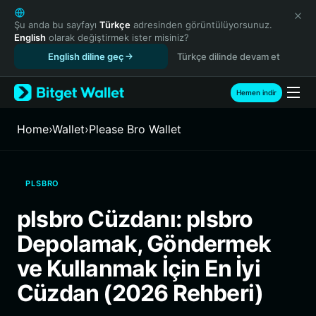
English
日本語
Şu anda bu sayfayı
Türkçe
adresinden görüntülüyorsunuz.
English
olarak değiştirmek ister misiniz?
Tiếng Việt
English diline geç
Türkçe dilinde devam et
Русский
Español (Latinoamérica)
Türkçe
Hemen indir
Italiano
Français
Home
›
Wallet
›
Please Bro Wallet
Deutsch
简体中文
繁體中文
PLSBRO
Português (Portugal)
Bahasa Indonesia
plsbro Cüzdanı: plsbro
ภาษาไทย
Depolamak, Göndermek
हिन्दी
বাংলা
ve Kullanmak İçin En İyi
Español
Cüzdan (2026 Rehberi)
Português (Brasil)
Español (Argentina)