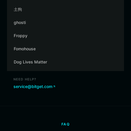
土狗
ghosti
Froppy
Fomohouse
Dog Lives Matter
NEED HELP?
service@bitget.com
FAQ