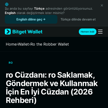
English
日本語
Şu anda bu sayfayı
Türkçe
adresinden görüntülüyorsunuz.
English
olarak değiştirmek ister misiniz?
Tiếng Việt
English diline geç
Türkçe dilinde devam et
Русский
Español (Latinoamérica)
Türkçe
Hemen indir
Italiano
Français
Home
›
Wallet
›
Ro the Robber Wallet
Deutsch
简体中文
繁體中文
RO
Português (Portugal)
Bahasa Indonesia
ro Cüzdanı: ro Saklamak,
ภาษาไทย
Göndermek ve Kullanmak
हिन्दी
বাংলা
İçin En İyi Cüzdan (2026
Español
Rehberi)
Português (Brasil)
Español (Argentina)