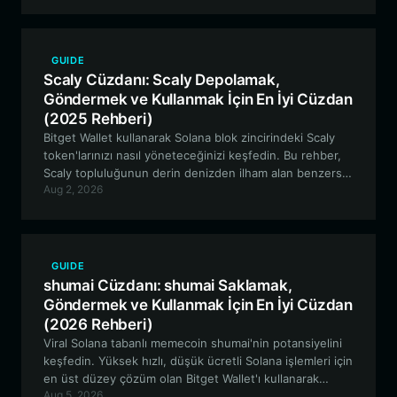
mekanizmalarında gezinmeye kadar her şeyi kapsar.
GUIDE
Scaly Cüzdanı: Scaly Depolamak,
Göndermek ve Kullanmak İçin En İyi Cüzdan
(2025 Rehberi)
Bitget Wallet kullanarak Solana blok zincirindeki Scaly
token'larınızı nasıl yöneteceğinizi keşfedin. Bu rehber,
Scaly topluluğunun derin denizden ilham alan benzersiz
Aug 2, 2026
ekosisteminde işlem yapmanın, biriktirmenin ve yer
almanın en iyi yollarını keşfetmenizi sağlar.
GUIDE
shumai Cüzdanı: shumai Saklamak,
Göndermek ve Kullanmak İçin En İyi Cüzdan
(2026 Rehberi)
Viral Solana tabanlı memecoin shumai'nin potansiyelini
keşfedin. Yüksek hızlı, düşük ücretli Solana işlemleri için
en üst düzey çözüm olan Bitget Wallet'ı kullanarak
Aug 5, 2026
varlıklarınızı nasıl güvenli bir şekilde saklayacağınızı, alıp