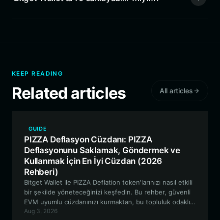
KEEP READING
Related articles
All articles
GUIDE
PIZZA Deflasyon Cüzdanı: PIZZA
Deflasyonunu Saklamak, Göndermek ve
Kullanmak İçin En İyi Cüzdan (2026
Rehberi)
Bitget Wallet ile PIZZA Deflation token'larınızı nasıl etkili
bir şekilde yöneteceğinizi keşfedin. Bu rehber, güvenli
EVM uyumlu cüzdanınızı kurmaktan, bu topluluk odaklı
Aug 3, 2026
meme projesinin benzersiz deflasyonist