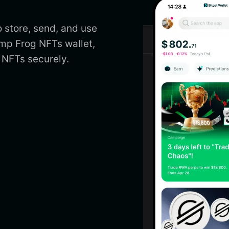
 store, send, and use
mp Frog NFTs wallet,
NFTs securely.