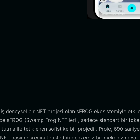
lmiş deneysel bir NFT projesi olan sFROG ekosistemiyle etkil
zünde sFROG (Swamp Frog NFT'leri), sadece standart bir toke
n tutma ile tetiklenen sofistike bir projedir. Proje, 690 saniye
FT basım sürecini tetiklediği benzersiz bir mekanizmaya