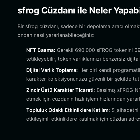
sfrog Cüzdanı ile Neler Yapabi
Bir sfrog cüzdanı, sadece bir depolama aracı olmakt
ondan nasıl yararlanabileceğiniz:
NFT Basma:
Gerekli 690.000 sFROG tokenini 690
tetikleyebilir, token varlıklarınızı benzersiz dijita
Dijital Varlık Toplama:
Her biri kendi programati
karakter koleksiyonunuzu güvenli bir şekilde tut
Zincir Üstü Karakter Ticareti:
Basılmış sFROG NFT
etmek için cüzdanın hızlı işlem hızlarından yararl
Topluluk Odaklı Etkinliklere Katılım:
S_alhadethi g
etkileşimli etkinliklere katılmak için cüzdan adres