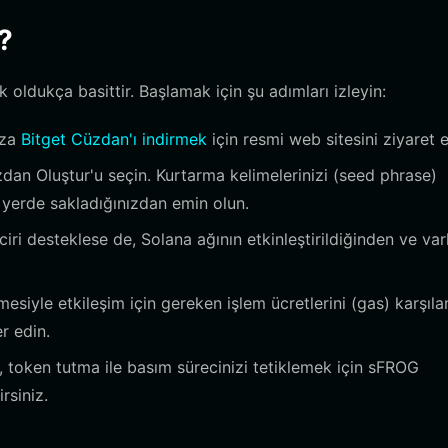
?
ldukça basittir. Başlamak için şu adımları izleyin:
ıza
Bitget Cüzdan'ı indirmek
için resmi web sitesini ziyaret e
an Oluştur'u seçin. Kurtarma kelimelerinizi (seed phrase)
 yerde sakladığınızdan emin olun.
ri desteklese de, Solana ağının etkinleştirildiğinden ve var
iyle etkileşim için gereken işlem ücretlerini (gas) karşıl
r edin.
 token tutma ile basım sürecinizi tetiklemek için sFROG
rsiniz.