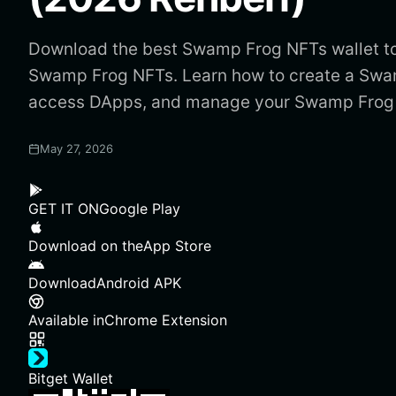
Download the best Swamp Frog NFTs wallet to
Swamp Frog NFTs. Learn how to create a Swa
access DApps, and manage your Swamp Frog 
May 27, 2026
GET IT ON
Google Play
Download on the
App Store
Download
Android APK
Available in
Chrome Extension
Bitget Wallet