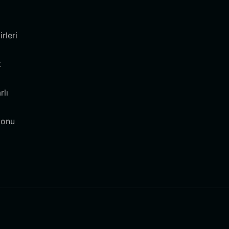
rleri
k
rlı
 onu