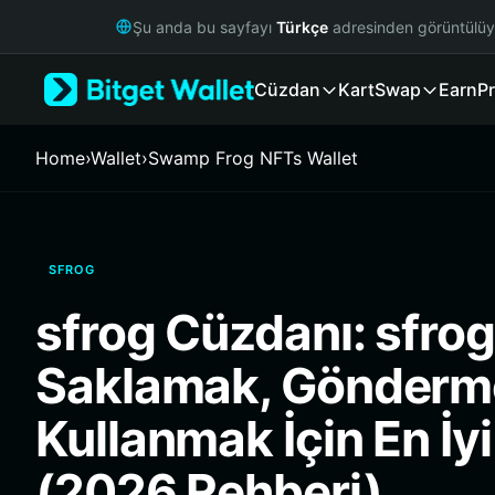
English
Şu anda bu sayfayı
Türkçe
adresinden görüntülü
日本語
Tiếng Việt
Cüzdan
Kart
Swap
Earn
Pr
Русский
Español (Latinoamérica)
Türkçe
Home
›
Wallet
›
Swamp Frog NFTs Wallet
Italiano
Français
Deutsch
简体中文
SFROG
繁體中文
Português (Portugal)
sfrog Cüzdanı: sfrog
Bahasa Indonesia
ภาษาไทย
Saklamak, Gönderm
हिन्दी
বাংলা
Kullanmak İçin En İy
Español
Português (Brasil)
(2026 Rehberi)
Español (Argentina)