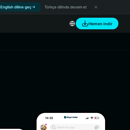
English diline geç
Türkçe dilinde devam et
Hemen indir