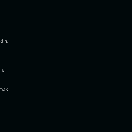
din.
lık
amak