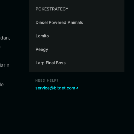
POKESTRATEGY
Diesel Powered Animals
Lomito
zdan,
n
Peegy
Larp Final Boss
ların
NEED HELP?
le
service@bitget.com