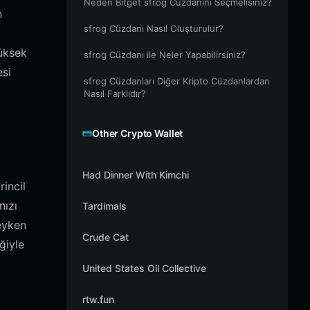
Neden Bitget sfrog Cüzdanını Seçmelisiniz?
n
sfrog Cüzdanı Nasıl Oluşturulur?
yüksek
sfrog Cüzdanı ile Neler Yapabilirsiniz?
esi
sfrog Cüzdanları Diğer Kripto Cüzdanlardan
Nasıl Farklıdır?
Other Crypto Wallet
Had Dinner With Kimchi
incil
nızı
Tardimals
deyken
Crude Cat
ğiyle
United States Oil Collective
rtw.fun