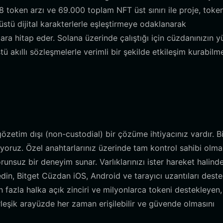
058 token arzı ve 69.000 toplam NFT üst sınırı ile proje, toke
r üstü dijital karakterlerle eşleştirmeye odaklanarak
lara hitap eder. Solana üzerinde çalıştığı için cüzdanınızın 
tü akıllı sözleşmelerle verimli bir şekilde etkileşim kurabilm
etim dışı (non-custodial) bir çözüme ihtiyacınız vardır. Bir
oruz. Özel anahtarlarınız üzerinde tam kontrol sahibi olma
orunsuz bir deneyim sunar. Varlıklarınızı ister hareket halin
din, Bitget Cüzdan iOS, Android ve tarayıcı uzantıları deste
n fazla halka açık zinciri ve milyonlarca tokeni destekleyen,
irleşik arayüzde her zaman erişilebilir ve güvende olmasını