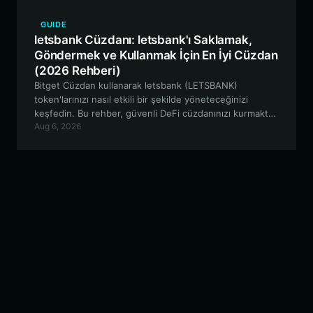
GUIDE
letsbank Cüzdanı: letsbank'ı Saklamak,
Göndermek ve Kullanmak İçin En İyi Cüzdan
(2026 Rehberi)
Bitget Cüzdan kullanarak letsbank (LETSBANK)
token'larınızı nasıl etkili bir şekilde yöneteceğinizi
keşfedin. Bu rehber, güvenli DeFi cüzdanınızı kurmaktan
Aug 6, 2026
RobinhoodApp ağındaki USDG ekosistemiyle etkileşime
geçmeye kadar her şeyi kapsamaktadır.