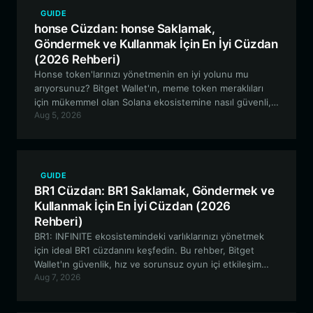
GUIDE
honse Cüzdan: honse Saklamak,
Göndermek ve Kullanmak İçin En İyi Cüzdan
(2026 Rehberi)
Honse token'larınızı yönetmenin en iyi yolunu mu
arıyorsunuz? Bitget Wallet'ın, meme token meraklıları
için mükemmel olan Solana ekosistemine nasıl güvenli,
Aug 5, 2026
yüksek performanslı ve kullanıcı dostu bir geçit
sağladığını keşfedin.
GUIDE
BR1 Cüzdan: BR1 Saklamak, Göndermek ve
Kullanmak İçin En İyi Cüzdan (2026
Rehberi)
BR1: INFINITE ekosistemindeki varlıklarınızı yönetmek
için ideal BR1 cüzdanını keşfedin. Bu rehber, Bitget
Wallet'ın güvenlik, hız ve sorunsuz oyun içi etkileşim
Aug 7, 2026
arayan Solana tabanlı GameFi meraklıları için neden en
iyi tercih olduğunu inceliyor.