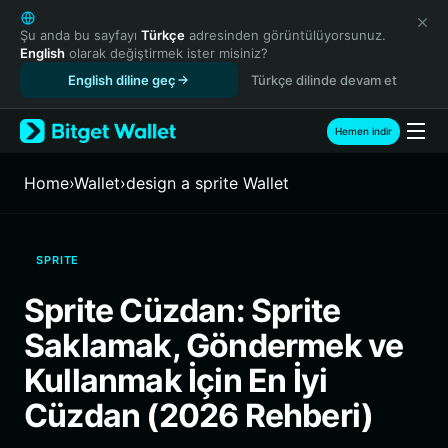
English
日本語
Şu anda bu sayfayı
Türkçe
adresinden görüntülüyorsunuz.
English
olarak değiştirmek ister misiniz?
Tiếng Việt
English diline geç
Türkçe dilinde devam et
Русский
Español (Latinoamérica)
Türkçe
Hemen indir
Italiano
Français
Home
›
Wallet
›
design a sprite Wallet
Deutsch
简体中文
繁體中文
SPRITE
Português (Portugal)
Bahasa Indonesia
Sprite Cüzdan: Sprite
ภาษาไทย
Saklamak, Göndermek ve
हिन्दी
বাংলা
Kullanmak İçin En İyi
Español
Cüzdan (2026 Rehberi)
Português (Brasil)
Español (Argentina)