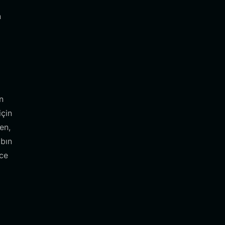
n
n
için
en,
abın
ece