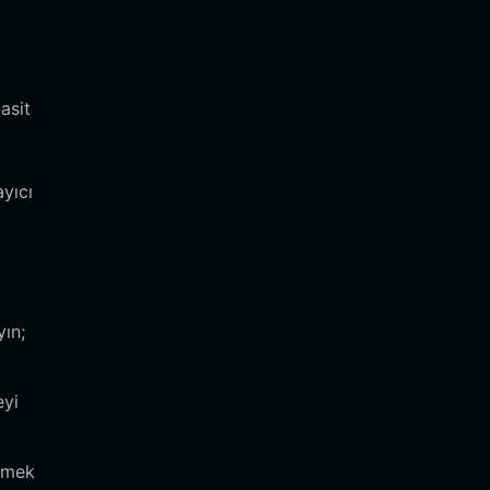
asit
yıcı
yın;
eyi
lemek