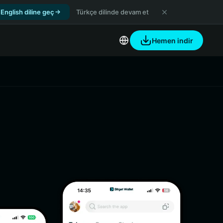
English diline geç
Türkçe dilinde devam et
Hemen indir