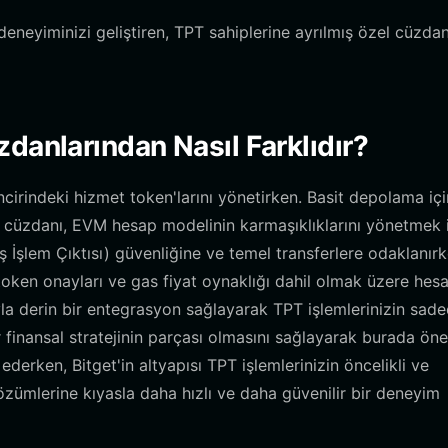
neyiminizi geliştiren, TPT sahiplerine ayrılmış özel cüzda
danlarından Nasıl Farklıdır?
ncirindeki hizmet token'larını yönetirken. Basit depolama içi
PT cüzdanı, EVM hesap modelinin karmaşıklıklarını yönetmek 
İşlem Çıktısı) güvenliğine ve temel transferlere odaklanırk
token onayları ve gas fiyat oynaklığı dahil olmak üzere hes
yla derin bir entegrasyon sağlayarak TPT işlemlerinizin sad
 finansal stratejinin parçası olmasını sağlayarak burada öne
ederken, Bitget'in altyapısı TPT işlemlerinizin öncelikli ve
özümlerine kıyasla daha hızlı ve daha güvenilir bir deneyim