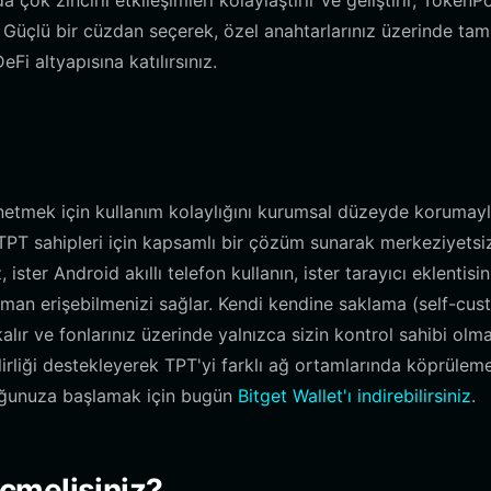
 çok zincirli etkileşimleri kolaylaştırır ve geliştirir, Token
ür. Güçlü bir cüzdan seçerek, özel anahtarlarınız üzerinde tam
i altyapısına katılırsınız.
önetmek için kullanım kolaylığını kurumsal düzeyde korumay
t, TPT sahipleri için kapsamlı bir çözüm sunarak merkeziyetsi
 ister Android akıllı telefon kullanın, ister tarayıcı eklentisin
r zaman erişebilmenizi sağlar. Kendi kendine saklama (self-cus
alır ve fonlarınız üzerinde yalnızca sizin kontrol sahibi olm
bilirliği destekleyerek TPT'yi farklı ağ ortamlarında köprülem
luğunuza başlamak için bugün
Bitget Wallet'ı indirebilirsiniz
.
çmelisiniz?