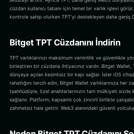
likiditeyi artırır. Ayrıca TPT, daha geniş Web3 dünyasında
cüzdan kullanıcı tabanı için temel bir varlık işlevi gör
kontrole sahip olurken TPT'yi destekleyen daha geniş DeF
Bitget TPT Cüzdanını İndirin
TPT varlıklarınızı maksimum verimlilik ve güvenlikle y
birleştiren bir cüzdana ihtiyacınız vardır. Bitget Walle
dünyaya açılan kesintisiz bir kapı sağlar. İster iOS cihaz,
rahatlığını tercih edin, Bitget Wallet varlıklarınıza he
taahhüdüyle, özel anahtarlarınızın tam mülkiyeti sizde k
sağlanır. Platform, kapsamlı çok zincirli birlikte çalışa
zahmetsiz hale getirir. Web3 alanındaki güvenli yolcu
Neden Bitget TPT Cüzdanını Se