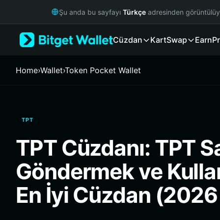
English
Şu anda bu sayfayı
Türkçe
adresinden görüntülü
日本語
Tiếng Việt
Cüzdan
Kart
Swap
Earn
Pr
Русский
Español (Latinoamérica)
Türkçe
Home
›
Wallet
›
Token Pocket Wallet
Italiano
Français
Deutsch
简体中文
TPT
繁體中文
Português (Portugal)
TPT Cüzdanı: TPT S
Bahasa Indonesia
ภาษาไทย
Göndermek ve Kulla
हिन्दी
বাংলা
En İyi Cüzdan (2026
Español
Português (Brasil)
Español (Argentina)