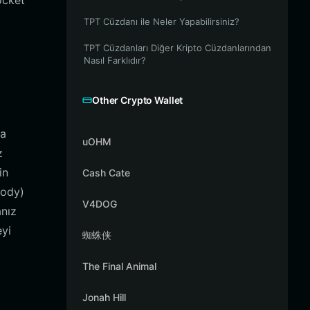
Pocket
TPT Cüzdanı ile Neler Yapabilirsiniz?
TPT Cüzdanları Diğer Kripto Cüzdanlarından
Nasıl Farklıdır?
Other Crypto Wallet
la
uOHM
z
in
Cash Cate
tody)
V4DOG
anız
eyi
蜘蛛侠
The Final Animal
Jonah Hill