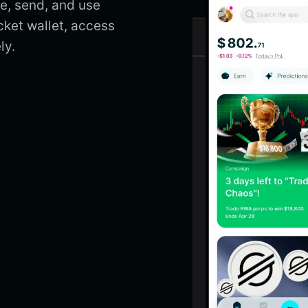
e, send, and use
cket wallet, access
ly.