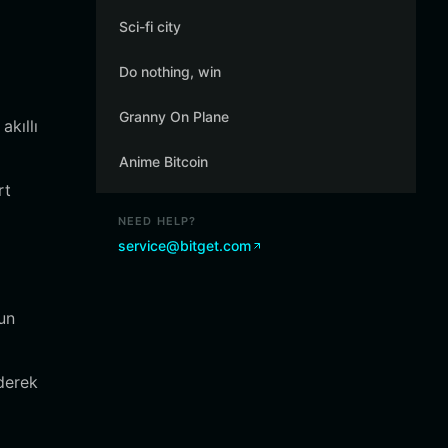
Sci-fi city
Do nothing, win
Granny On Plane
akıllı
Anime Bitcoin
rt
NEED HELP?
service@bitget.com
un
derek