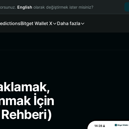
yorsunuz.
English
olarak değiştirmek ister misiniz?
edictions
Bitget Wallet X
Daha fazla
aklamak,
nmak İçin
 Rehberi)