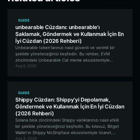
GUIDE
unbearable Cüzdanı: unbearable'ı
Saklamak, Göndermek ve Kullanmak İçin En
İyi Cüzdan (2026 Rehberi)
Unbearable token'larınızı nasıl güvenli ve verimli bir
şekilde yöneteceğinizi keşfedin. Bu rehber, EVM
zincirindeki Unbearable Cat meme ekosistemiyle
Aug 6, 2026
etkileşim kurmak için Bitget Wallet'ın neden en ideal
seçenek olduğunu açıklıyor.
GUIDE
Shippy Cüzdan: Shippy'yi Depolamak,
Göndermek ve Kullanmak İçin En İyi Cüzdan
(2026 Rehberi)
Solana blok zincirindeki Shippy varlıklarınızı nasıl etkili
bir şekilde yöneteceğinizi keşfedin. Bu kılavuz, Bitget
Wallet'ın Shippy McShipface ekosistemiyle ticaret,
Aug 3, 2026
yönetişim ve topluluk etkileşimi için neden ideal bir