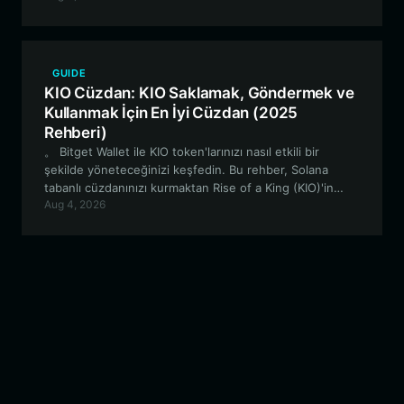
seçim olduğunu ele alıyor.
GUIDE
KIO Cüzdan: KIO Saklamak, Göndermek ve
Kullanmak İçin En İyi Cüzdan (2025
Rehberi)
。 Bitget Wallet ile KIO token'larınızı nasıl etkili bir
şekilde yöneteceğinizi keşfedin. Bu rehber, Solana
tabanlı cüzdanınızı kurmaktan Rise of a King (KIO)'in
Aug 4, 2026
benzersiz topluluk odaklı ekosistemini keşfetmeye
kadar her şeyi kapsamaktadır.