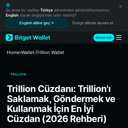
English
日本語
Şu anda bu sayfayı
Türkçe
adresinden görüntülüyorsunuz.
English
olarak değiştirmek ister misiniz?
Tiếng Việt
English diline geç
Türkçe dilinde devam et
Русский
Español (Latinoamérica)
Türkçe
Hemen indir
Italiano
Français
Home
›
Wallet
›
Trillion Wallet
Deutsch
简体中文
繁體中文
TRILLION
Português (Portugal)
Bahasa Indonesia
Trillion Cüzdanı: Trillion'ı
ภาษาไทย
Saklamak, Göndermek ve
हिन्दी
বাংলা
Kullanmak İçin En İyi
Español
Cüzdan (2026 Rehberi)
Português (Brasil)
Español (Argentina)