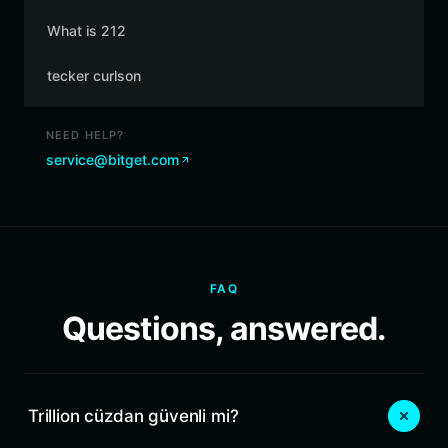
What is 212
tecker curlson
NEED HELP?
service@bitget.com
FAQ
Questions, answered.
Trillion cüzdan güvenli mi?