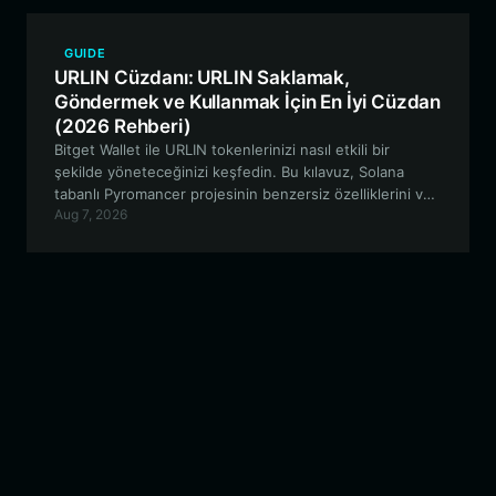
bulunma konularını incelemektedir.
GUIDE
URLIN Cüzdanı: URLIN Saklamak,
Göndermek ve Kullanmak İçin En İyi Cüzdan
(2026 Rehberi)
Bitget Wallet ile URLIN tokenlerinizi nasıl etkili bir
şekilde yöneteceğinizi keşfedin. Bu kılavuz, Solana
tabanlı Pyromancer projesinin benzersiz özelliklerini ve
Aug 7, 2026
Bitget Wallet'ın güvenli alım satım ve topluluk katılımı için
neden ideal bir seçim olduğunu incelemektedir.