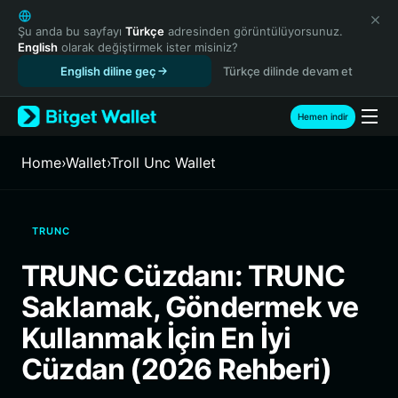
English
日本語
Şu anda bu sayfayı
Türkçe
adresinden görüntülüyorsunuz.
English
olarak değiştirmek ister misiniz?
Tiếng Việt
English diline geç
Türkçe dilinde devam et
Русский
Español (Latinoamérica)
Türkçe
Hemen indir
Italiano
Français
Home
›
Wallet
›
Troll Unc Wallet
Deutsch
简体中文
繁體中文
TRUNC
Português (Portugal)
Bahasa Indonesia
TRUNC Cüzdanı: TRUNC
ภาษาไทย
Saklamak, Göndermek ve
हिन्दी
বাংলা
Kullanmak İçin En İyi
Español
Cüzdan (2026 Rehberi)
Português (Brasil)
Español (Argentina)