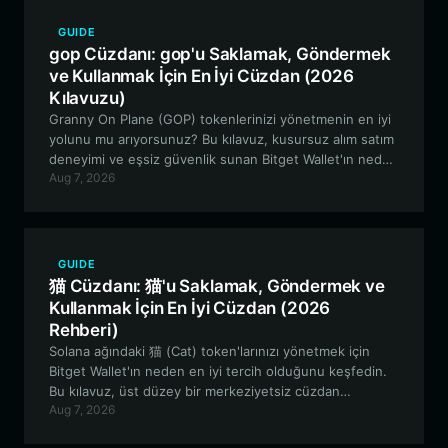
GUIDE
gop Cüzdanı: gop'u Saklamak, Göndermek
ve Kullanmak İçin En İyi Cüzdan (2026
Kılavuzu)
Granny On Plane (GOP) tokenlerinizi yönetmenin en iyi
yolunu mu arıyorsunuz? Bu kılavuz, kusursuz alım satım
deneyimi ve eşsiz güvenlik sunan Bitget Wallet'ın neden
Aug 7, 2026
Solana tabanlı meme coin meraklıları için en iyi tercih
olduğunu inceliyor.
GUIDE
猫 Cüzdanı: 猫'u Saklamak, Göndermek ve
Kullanmak İçin En İyi Cüzdan (2026
Rehberi)
Solana ağındaki 猫 (Cat) token'larınızı yönetmek için
Bitget Wallet'ın neden en iyi tercih olduğunu keşfedin.
Bu kılavuz, üst düzey bir merkeziyetsiz cüzdan
Aug 7, 2026
kullanarak 猫 ekosisteminde nasıl güvenli bir şekilde
depolama, ticaret yapma ve topluluk odaklı etkileşimde