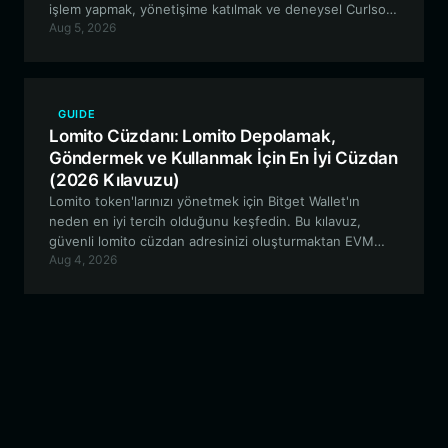
işlem yapmak, yönetişime katılmak ve deneysel Curlson
Aug 5, 2026
ekosistemiyle etkileşimde bulunmak için güvenli, EVM
uyumlu bir cüzdan kurmak hakkında bilmeniz gereken
her şeyi kapsar.
GUIDE
Lomito Cüzdanı: Lomito Depolamak,
Göndermek ve Kullanmak İçin En İyi Cüzdan
(2026 Kılavuzu)
Lomito token'larınızı yönetmek için Bitget Wallet'ın
neden en iyi tercih olduğunu keşfedin. Bu kılavuz,
güvenli lomito cüzdan adresinizi oluşturmaktan EVM
Aug 4, 2026
tabanlı ekosistemde gezinmeye ve topluluk odaklı
yönetime katılmaya kadar her şeyi kapsamaktadır.