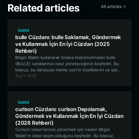
Related articles
All articles
GUIDE
bulle Cüzdanı: bulle Saklamak, Göndermek
ve Kullanmak İçin En İyi Cüzdan (2025
Rehberi)
Bitget Wallet kullanarak Solana blokzincirindeki bulle
(BULLE) varlıklarınızı nasıl yöneteceğinizi keşfedin. Bu
kılavuz, bu deneysel meme coin'in özelliklerini ve işlem
Aug 3, 2026
yolculuğunuz için neden güvenli, yüksek performanslı
bir cüzdanın gerekli olduğunu inceliyor.
GUIDE
curlson Cüzdanı: curlson Depolamak,
Göndermek ve Kullanmak İçin En İyi Cüzdan
(2026 Rehberi)
Curlson token'larınızı yönetmek için neden Bitget
Wallet'ın ideal seçim olduğunu keşfedin. Bu kılavuz,