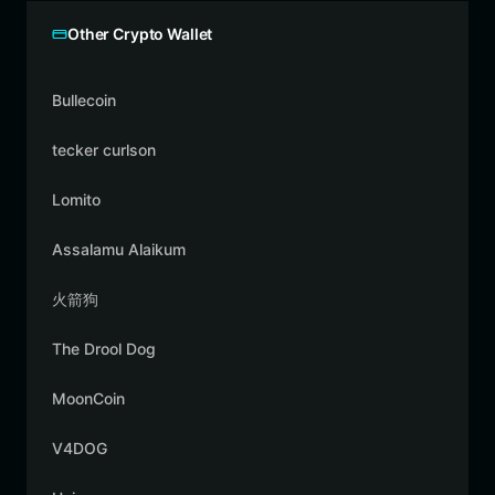
Other Crypto Wallet
Bullecoin
tecker curlson
Lomito
Assalamu Alaikum
火箭狗
The Drool Dog
MoonCoin
V4DOG