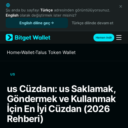
English
日本語
Şu anda bu sayfayı
Türkçe
adresinden görüntülüyorsunuz.
English
olarak değiştirmek ister misiniz?
Tiếng Việt
English diline geç
Türkçe dilinde devam et
Русский
Español (Latinoamérica)
Türkçe
Hemen indir
Italiano
Français
Home
›
Wallet
›
Talus Token Wallet
Deutsch
简体中文
繁體中文
US
Português (Portugal)
Bahasa Indonesia
us Cüzdanı: us Saklamak,
ภาษาไทย
Göndermek ve Kullanmak
हिन्दी
বাংলা
İçin En İyi Cüzdan (2026
Español
Rehberi)
Português (Brasil)
Español (Argentina)