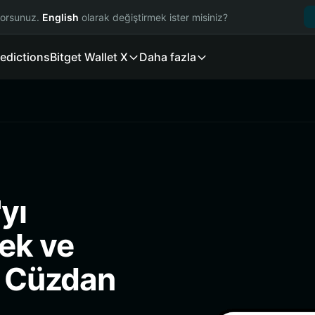
yorsunuz.
English
olarak değiştirmek ister misiniz?
edictions
Bitget Wallet X
Daha fazla
yı
ek ve
i Cüzdan