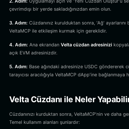
2. Adım:
Uygulamayı açın ve 'Yeni Cüzdan Oluştur'u seç
çevrimdışı bir yerde sakladığınızdan emin olun.
3. Adım:
Cüzdanınız kurulduktan sonra, 'Ağ' ayarlarını b
VeltaMCP ile etkileşim kurmak için gereklidir.
4. Adım:
Ana ekrandan
Velta cüzdan adresinizi
kopyala
açık EVM adresinizdir.
5. Adım:
Base ağındaki adresinize USDC göndererek cü
tarayıcısı aracılığıyla VeltaMCP dApp'ine bağlanmaya ha
Velta Cüzdanı ile Neler Yapabili
Cüzdanınızı kurduktan sonra, VeltaMCP'nin ve daha geni
Temel kullanım alanları şunlardır: