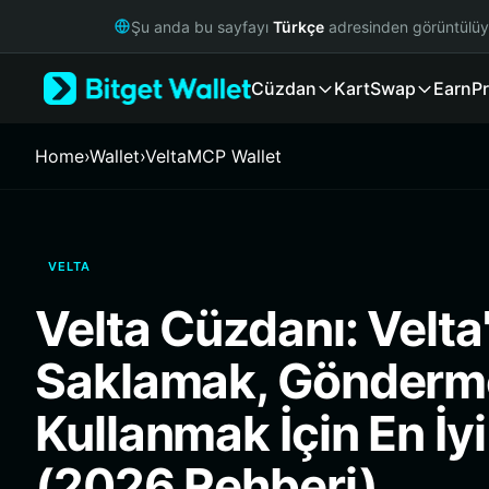
English
Şu anda bu sayfayı
Türkçe
adresinden görüntülü
日本語
Tiếng Việt
Cüzdan
Kart
Swap
Earn
Pr
Русский
Español (Latinoamérica)
Türkçe
Home
›
Wallet
›
VeltaMCP Wallet
Italiano
Français
Deutsch
简体中文
VELTA
繁體中文
Português (Portugal)
Velta Cüzdanı: Velta'
Bahasa Indonesia
ภาษาไทย
Saklamak, Gönderm
हिन्दी
বাংলা
Kullanmak İçin En İy
Español
Português (Brasil)
(2026 Rehberi)
Español (Argentina)