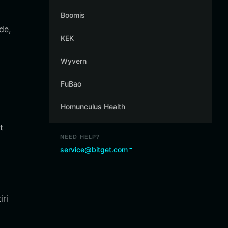
Boomis
de,
KEK
Wyvern
FuBao
Homunculus Health
t
NEED HELP?
service@bitget.com
iri