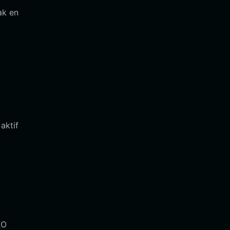
ak en
aktif
XO