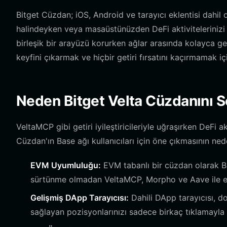
Bitget Cüzdan; iOS, Android ve tarayıcı eklentisi dahi
halindeyken veya masaüstünüzden DeFi aktivitelerinizi y
birleşik bir arayüzü korurken ağlar arasında kolayca geçi
keyfini çıkarmak ve hiçbir getiri fırsatını kaçırmamak i
Neden Bitget Velta Cüzdanını S
VeltaMCP gibi getiri iyileştiricileriyle uğraşırken DeFi 
Cüzdan'ın Base ağı kullanıcıları için öne çıkmasının nede
EVM Uyumluluğu:
EVM tabanlı bir cüzdan olarak B
sürtünme olmadan VeltaMCP, Morpho ve Aave ile etk
Gelişmiş DApp Tarayıcısı:
Dahili DApp tarayıcısı, 
sağlayan pozisyonlarınızı sadece birkaç tıklamayla