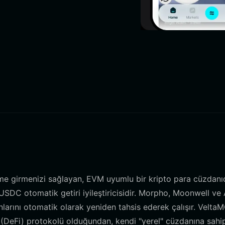
me girmenizi sağlayan, EVM uyumlu bir kripto para cüzdanıd
USDC otomatik getiri iyileştiricisidir. Morpho, Moonwell ve
nlarını otomatik olarak yeniden tahsis ederek çalışır. Velta
ns (DeFi) protokolü olduğundan, kendi "yerel" cüzdanına sahi