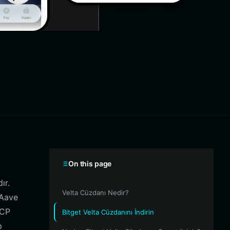
On this page
ır.
Velta Cüzdanı Nedir?
 Aave
MCP
Bitget Velta Cüzdanını İndirin
p