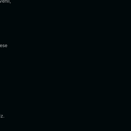
enli,
kese
z.