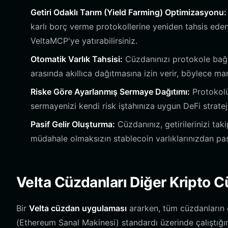
Getiri Odaklı Tarım (Yield Farming) Optimizasyonu:
karlı borç verme protokollerine yeniden tahsis eden
VeltaMCP'ye yatırabilirsiniz.
Otomatik Varlık Tahsisi:
Cüzdanınızı protokole bağ
arasında akıllıca dağıtmasına izin verir, böylece man
Riske Göre Ayarlanmış Sermaye Dağıtımı:
Protokolün
sermayenizi kendi risk iştahınıza uygun DeFi strateji
Pasif Gelir Oluşturma:
Cüzdanınız, getirilerinizi tak
müdahale olmaksızın stablecoin varlıklarınızdan pasi
Velta Cüzdanları Diğer Kripto C
Bir
Velta cüzdan uygulaması
ararken, tüm cüzdanların 
(Ethereum Sanal Makinesi) standardı üzerinde çalıştığın