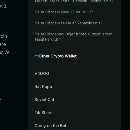
Neden Bitget Velta Cüzdanını Seçmelisiniz?
nlü,
Velta Cüzdanı Nasıl Oluşturulur?
Velta Cüzdanı ile Neler Yapabilirsiniz?
,
Velta Cüzdanları Diğer Kripto Cüzdanlardan
için
Nasıl Farklıdır?
ere
ur ve
Other Crypto Wallet
V4DOG
Rat Pope
Soviet Cat
r
a
Tik Share
Corny on the Bob