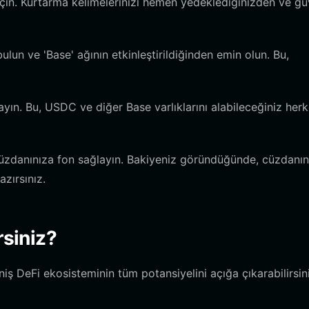
in. Kurtarma kelimelerinizi hemen yedeklediğinizden ve güv
ulun ve 'Base' ağının etkinleştirildiğinden emin olun. Bu,
yın. Bu, USDC ve diğer Base varlıklarını alabileceğiniz her
zdanınıza fon sağlayın. Bakiyeniz göründüğünde, cüzdanın
zırsınız.
rsiniz?
ş DeFi ekosisteminin tüm potansiyelini açığa çıkarabilirsini