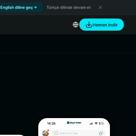
English diline geç
Türkçe dilinde devam et
Hemen indir