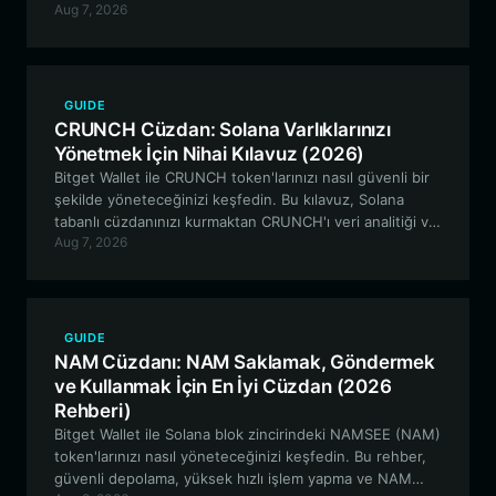
Aug 7, 2026
kripto yolculuğunuz için kusursuz alım satım ve güçlü
güvenlik sunduğunu keşfediyor.
GUIDE
CRUNCH Cüzdan: Solana Varlıklarınızı
Yönetmek İçin Nihai Kılavuz (2026)
Bitget Wallet ile CRUNCH token'larınızı nasıl güvenli bir
şekilde yöneteceğinizi keşfedin. Bu kılavuz, Solana
tabanlı cüzdanınızı kurmaktan CRUNCH'ı veri analitiği ve
Aug 7, 2026
topluluk yönetişimi için kullanmaya kadar her şeyi
kapsamaktadır.
GUIDE
NAM Cüzdanı: NAM Saklamak, Göndermek
ve Kullanmak İçin En İyi Cüzdan (2026
Rehberi)
Bitget Wallet ile Solana blok zincirindeki NAMSEE (NAM)
token'larınızı nasıl yöneteceğinizi keşfedin. Bu rehber,
güvenli depolama, yüksek hızlı işlem yapma ve NAM