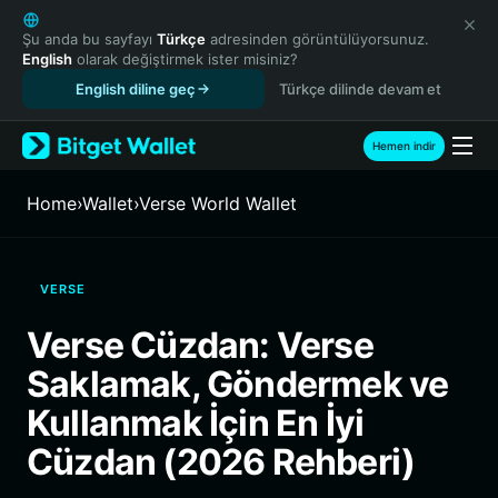
English
日本語
Şu anda bu sayfayı
Türkçe
adresinden görüntülüyorsunuz.
English
olarak değiştirmek ister misiniz?
Tiếng Việt
English diline geç
Türkçe dilinde devam et
Русский
Español (Latinoamérica)
Türkçe
Hemen indir
Italiano
Français
Home
›
Wallet
›
Verse World Wallet
Deutsch
简体中文
繁體中文
VERSE
Português (Portugal)
Bahasa Indonesia
Verse Cüzdan: Verse
ภาษาไทย
Saklamak, Göndermek ve
हिन्दी
বাংলা
Kullanmak İçin En İyi
Español
Cüzdan (2026 Rehberi)
Português (Brasil)
Español (Argentina)