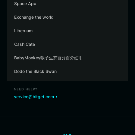
Space Apu
Exchange the world
Liberuum
Cash Cate
BabyMonkey猴子生态百分百分红币
Dodo the Black Swan
NEED HELP?
service@bitget.com