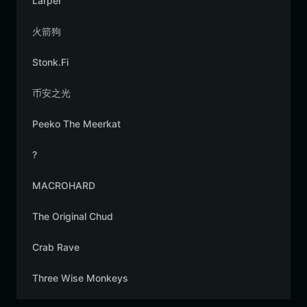
Larper
火箭狗
Stonk.Fi
币安之光
Peeko The Meerkat
?
MACROHARD
The Original Chud
Crab Rave
Three Wise Monkeys