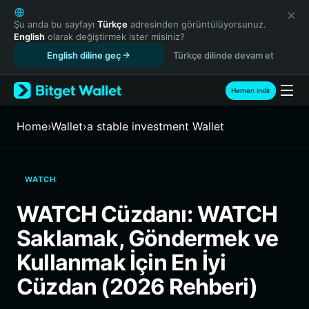
English
日本語
Şu anda bu sayfayı
Türkçe
adresinden görüntülüyorsunuz.
English
olarak değiştirmek ister misiniz?
Tiếng Việt
English diline geç
Türkçe dilinde devam et
Русский
Español (Latinoamérica)
Türkçe
Hemen indir
Italiano
Français
Home
›
Wallet
›
a stable investment Wallet
Deutsch
简体中文
繁體中文
WATCH
Português (Portugal)
Bahasa Indonesia
WATCH Cüzdanı: WATCH
ภาษาไทย
Saklamak, Göndermek ve
हिन्दी
বাংলা
Kullanmak İçin En İyi
Español
Cüzdan (2026 Rehberi)
Português (Brasil)
Español (Argentina)