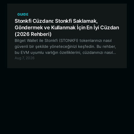
GUIDE
Stonkfi Cüzdanı: Stonkfi Saklamak,
Göndermek ve Kullanmak İçin En İyi Cüzdan
(2026 Rehberi)
Bitget Wallet ile Stonkfi (STONKFI) tokenlarınızı nasıl
güvenli bir şekilde yöneteceğinizi keşfedin. Bu rehber,
bu EVM uyumlu varlığın özelliklerini, cüzdanınızı nasıl
Aug 7, 2026
kuracağınızı ve neden aktif yatırımcılar ve topluluk
katılımcıları için en uygun seçenek olduğunu inceliyor.