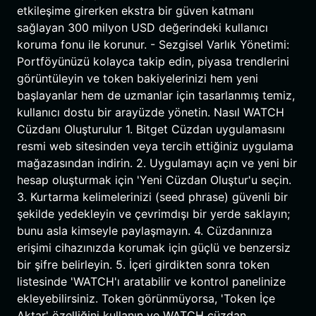
etkileşime girerken ekstra bir güven katmanı
sağlayan 300 milyon USD değerindeki kullanıcı
koruma fonu ile korunur. - Sezgisel Varlık Yönetimi:
Portföyünüzü kolayca takip edin, piyasa trendlerini
görüntüleyin ve token bakiyelerinizi hem yeni
başlayanlar hem de uzmanlar için tasarlanmış temiz,
kullanıcı dostu bir arayüzde yönetin. Nasıl WATCH
Cüzdanı Oluşturulur 1. Bitget Cüzdan uygulamasını
resmi web sitesinden veya tercih ettiğiniz uygulama
mağazasından indirin. 2. Uygulamayı açın ve yeni bir
hesap oluşturmak için 'Yeni Cüzdan Oluştur'u seçin.
3. Kurtarma kelimelerinizi (seed phrase) güvenli bir
şekilde yedekleyin ve çevrimdışı bir yerde saklayın;
bunu asla kimseyle paylaşmayın. 4. Cüzdanınıza
erişimi cihazınızda korumak için güçlü ve benzersiz
bir şifre belirleyin. 5. İçeri girdikten sonra token
listesinde 'WATCH'ı aratabilir ve kontrol panelinize
ekleyebilirsiniz. Token görünmüyorsa, 'Token İçe
Aktar' özelliğini kullanın ve WATCH cüzdan