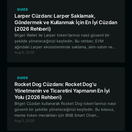
GUIDE
Larper Cüzdanı: Larper Saklamak,
Göndermek ve Kullanmak İçin En İyi Cüzdan
(2026 Rehberi)
Bitget Wallet ile Larper token'larınızı nasıl güvenli bir
şekilde yöneteceğinizi keşfedin. Bu rehber, EVM
ağındaki Larper ekosisteminde saklama, alım-satım ve
Aug 6, 2026
katılım için en iyi yöntemleri incelemektedir.
GUIDE
Rocket Dog Cüzdanı: Rocket Dog'u
Yönetmenin ve Ticaretini Yapmanın En İyi
Yolu (2026 Rehberi)
Bitget Cüzdan kullanarak Rocket Dog token'larınızı nasıl
güvenli bir şekilde yöneteceğinizi keşfedin. Bu kılavuz,
meme token meraklıları için BNB Smart Chain
Aug 5, 2026
ekosisteminde gezinmek hakkında bilmeniz gereken her
şeyi kapsar.