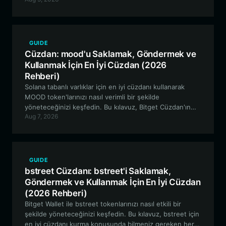
ve yüksek performanslı bir kripto cüzdanı ile Solana
ekosisteminde gezinmek için bilmeniz gereken her şeyi
kapsamaktadır.
GUIDE
Cüzdan: mood'u Saklamak, Göndermek ve
Kullanmak İçin En İyi Cüzdan (2026
Rehberi)
Solana tabanlı varlıklar için en iyi cüzdanı kullanarak
MOOD token'larınızı nasıl verimli bir şekilde
yöneteceğinizi keşfedin. Bu kılavuz, Bitget Cüzdan'ın
Aug 7, 2026
özelliklerini inceleyerek meme token ekosisteminde
güvenli ve sorunsuz bir şekilde gezinmenizi sağlar.
GUIDE
bstreet Cüzdanı: bstreet'i Saklamak,
Göndermek ve Kullanmak İçin En İyi Cüzdan
(2026 Rehberi)
Bitget Wallet ile bstreet tokenlarınızı nasıl etkili bir
şekilde yöneteceğinizi keşfedin. Bu kılavuz, bstreet için
en iyi cüzdanı kurma konusunda bilmeniz gereken her