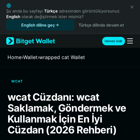
English
日本語
Şu anda bu sayfayı
Türkçe
adresinden görüntülüyorsunuz.
English
olarak değiştirmek ister misiniz?
Tiếng Việt
English diline geç
Türkçe dilinde devam et
Русский
Español (Latinoamérica)
Türkçe
Hemen indir
Italiano
Français
Home
›
Wallet
›
wrapped cat Wallet
Deutsch
简体中文
繁體中文
WCAT
Português (Portugal)
Bahasa Indonesia
wcat Cüzdanı: wcat
ภาษาไทย
Saklamak, Göndermek ve
हिन्दी
বাংলা
Kullanmak İçin En İyi
Español
Cüzdan (2026 Rehberi)
Português (Brasil)
Español (Argentina)