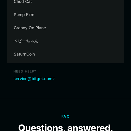
Chud Cat
Pump Firm
Granny On Plane
ベビーちゃん
SaturnCoin
NEED HELP?
service@bitget.com
FAQ
Questions, answered.