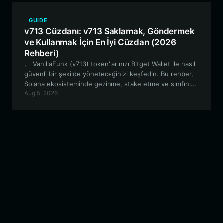
GUIDE
v713 Cüzdanı: v713 Saklamak, Göndermek
ve Kullanmak İçin En İyi Cüzdan (2026
Rehberi)
。 VanillaFunk (v713) token'larınızı Bitget Wallet ile nasıl
güvenli bir şekilde yöneteceğinizi keşfedin. Bu rehber,
Solana ekosisteminde gezinme, stake etme ve sınıfının
Aug 5, 2026
en iyisi merkeziyetsiz cüzdanı kullanarak V713 topluluk
etkinliklerine katılma hakkında bilmeniz gereken her şeyi
kapsamaktadır.