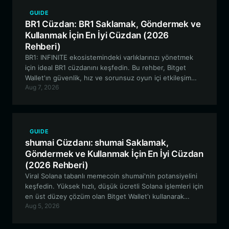
GUIDE
BR1 Cüzdan: BR1 Saklamak, Göndermek ve
Kullanmak İçin En İyi Cüzdan (2026
Rehberi)
BR1: INFINITE ekosistemindeki varlıklarınızı yönetmek
için ideal BR1 cüzdanını keşfedin. Bu rehber, Bitget
Wallet'ın güvenlik, hız ve sorunsuz oyun içi etkileşim
Aug 7, 2026
arayan Solana tabanlı GameFi meraklıları için neden en
iyi tercih olduğunu inceliyor.
GUIDE
shumai Cüzdanı: shumai Saklamak,
Göndermek ve Kullanmak İçin En İyi Cüzdan
(2026 Rehberi)
Viral Solana tabanlı memecoin shumai'nin potansiyelini
keşfedin. Yüksek hızlı, düşük ücretli Solana işlemleri için
en üst düzey çözüm olan Bitget Wallet'ı kullanarak
Aug 5, 2026
varlıklarınızı nasıl güvenli bir şekilde saklayacağınızı, alıp
satacağınızı ve yöneteceğinizi öğrenin.