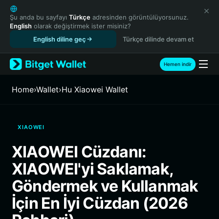
English
日本語
Şu anda bu sayfayı
Türkçe
adresinden görüntülüyorsunuz.
English
olarak değiştirmek ister misiniz?
Tiếng Việt
English diline geç
Türkçe dilinde devam et
Русский
Español (Latinoamérica)
Türkçe
Hemen indir
Italiano
Français
Home
›
Wallet
›
Hu Xiaowei Wallet
Deutsch
简体中文
繁體中文
XIAOWEI
Português (Portugal)
Bahasa Indonesia
XIAOWEI Cüzdanı:
ภาษาไทย
XIAOWEI'yi Saklamak,
हिन्दी
বাংলা
Göndermek ve Kullanmak
Español
İçin En İyi Cüzdan (2026
Português (Brasil)
Español (Argentina)