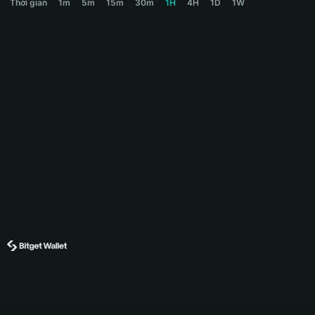
Thời gian
1m
5m
15m
30m
1H
4H
1D
1W