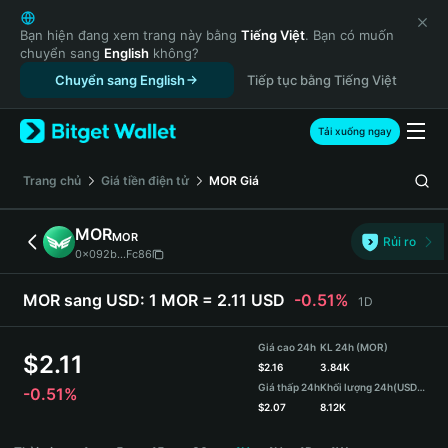
English
日本語
Bạn hiện đang xem trang này bằng
Tiếng Việt
. Bạn có muốn
chuyển sang
English
không?
Tiếng Việt
Chuyển sang English
Tiếp tục bằng Tiếng Việt
Русский
Español (Latinoamérica)
Türkçe
Tải xuống ngay
Italiano
Français
‌Trang chủ
Giá tiền điện tử
MOR
Giá
Deutsch
简体中文
MOR
MOR
Rủi ro
繁體中文
0x092b...Fc86
Português (Portugal)
Bahasa Indonesia
MOR sang USD:
1 MOR = 2.11 USD
-0.51%
1D
ภาษาไทย
हिन्दी
Giá cao 24h
KL 24h (MOR)
$
2.11
বাংলা
$
2.16
3.84K
Giá thấp 24h
Khối lượng 24h
(USDT)
-0.51%
Español
$
2.07
8.12K
Português (Brasil)
MOR Price Chart
Español (Argentina)