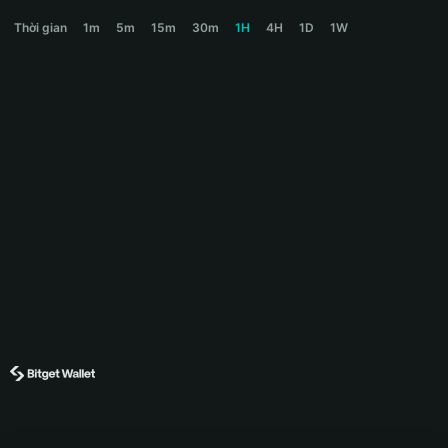
PACA Price Chart
Thời gian
1m
5m
15m
30m
1H
4H
1D
1W