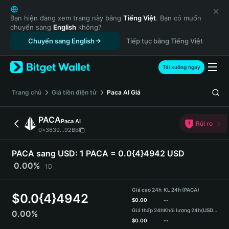
English
日本語
Bạn hiện đang xem trang này bằng
Tiếng Việt
. Bạn có muốn
chuyển sang
English
không?
Tiếng Việt
Chuyển sang English
Tiếp tục bằng Tiếng Việt
Русский
Español (Latinoamérica)
Türkçe
Tải xuống ngay
Italiano
Français
‌Trang chủ
Giá tiền điện tử
Paca AI
Giá
Deutsch
简体中文
PACA
Paca AI
Rủi ro
繁體中文
0x3639...92BB
Português (Portugal)
Bahasa Indonesia
PACA sang USD:
1 PACA = 0.0{4}4942 USD
ภาษาไทย
0.00%
1D
हिन्दी
বাংলা
Giá cao 24h
KL 24h (PACA)
$
0.0{4}4942
Español
$
0.00
--
Giá thấp 24h
Khối lượng 24h
(USDT)
0.00%
Português (Brasil)
$
0.00
--
Español (Argentina)