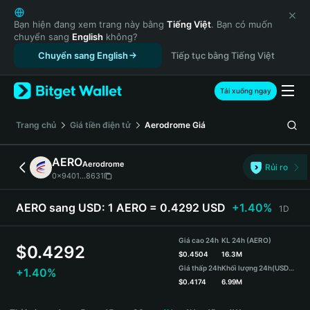
English
日本語
Bạn hiện đang xem trang này bằng
Tiếng Việt
. Bạn có muốn
chuyển sang
English
không?
Tiếng Việt
Chuyển sang English
Tiếp tục bằng Tiếng Việt
Русский
Español (Latinoamérica)
Türkçe
Tải xuống ngay
Italiano
Français
‌Trang chủ
Giá tiền điện tử
Aerodrome
Giá
Deutsch
简体中文
AERO
Aerodrome
Rủi ro
繁體中文
0x9401...8631
Português (Portugal)
Bahasa Indonesia
AERO sang USD:
1 AERO = 0.4292 USD
+1.40%
1D
ภาษาไทย
हिन्दी
Giá cao 24h
KL 24h (AERO)
$
0.4292
বাংলা
$
0.4504
16.3M
Giá thấp 24h
Khối lượng 24h
(USDT)
+1.40%
Español
$
0.4174
6.99M
Português (Brasil)
AERO Price Chart
Español (Argentina)