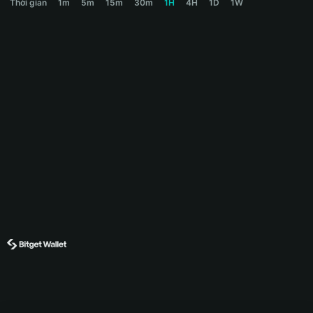
Thời gian
1m
5m
15m
30m
1H
4H
1D
1W