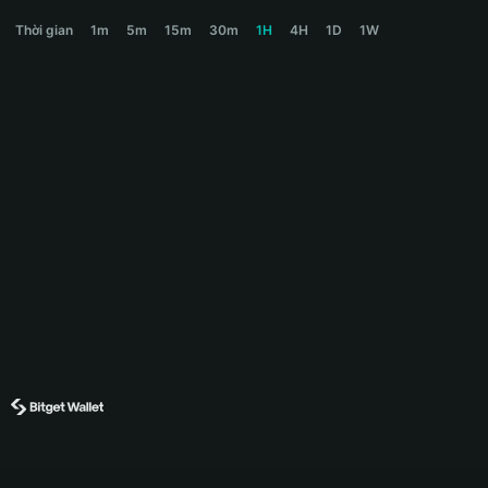
COOKIE Price Chart
Thời gian
1m
5m
15m
30m
1H
4H
1D
1W