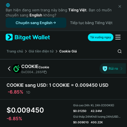
English
日本語
Bạn hiện đang xem trang này bằng
Tiếng Việt
. Bạn có muốn
chuyển sang
English
không?
Tiếng Việt
Chuyển sang English
Tiếp tục bằng Tiếng Việt
Русский
Español (Latinoamérica)
Türkçe
Tải xuống ngay
Italiano
Français
‌Trang chủ
Giá tiền điện tử
Cookie
Giá
Deutsch
简体中文
COOKIE
Cookie
Rủi ro
繁體中文
0xC004...265F
Português (Portugal)
Bahasa Indonesia
COOKIE sang USD:
1 COOKIE = 0.009450 USD
ภาษาไทย
-6.85%
1D
हिन्दी
বাংলা
Giá cao 24h
KL 24h (COOKIE)
$
0.009450
Español
$
0.01250
42.34M
Giá thấp 24h
Khối lượng 24h
(USDT)
-6.85%
Português (Brasil)
$
0.009010
400.22K
Español (Argentina)