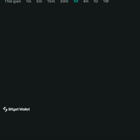
Thời gian
1m
5m
15m
30m
1H
4H
1D
1W