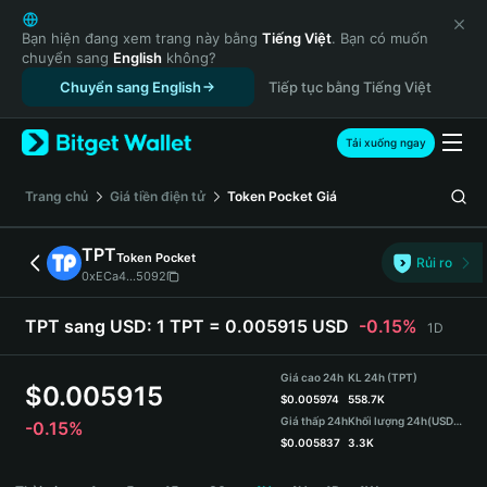
English
日本語
Bạn hiện đang xem trang này bằng
Tiếng Việt
. Bạn có muốn
chuyển sang
English
không?
Tiếng Việt
Chuyển sang English
Tiếp tục bằng Tiếng Việt
Русский
Español (Latinoamérica)
Türkçe
Tải xuống ngay
Italiano
Français
‌Trang chủ
Giá tiền điện tử
Token Pocket
Giá
Deutsch
简体中文
TPT
Token Pocket
Rủi ro
繁體中文
0xECa4...5092
Português (Portugal)
Bahasa Indonesia
TPT sang USD:
1 TPT = 0.005915 USD
-0.15%
1D
ภาษาไทย
हिन्दी
Giá cao 24h
KL 24h (TPT)
$
0.005915
বাংলা
$
0.005974
558.7K
Giá thấp 24h
Khối lượng 24h
(USDT)
-0.15%
Español
$
0.005837
3.3K
Português (Brasil)
TPT Price Chart
Español (Argentina)