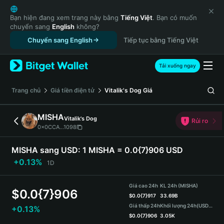
English
日本語
Bạn hiện đang xem trang này bằng
Tiếng Việt
. Bạn có muốn
chuyển sang
English
không?
Tiếng Việt
Chuyển sang English
Tiếp tục bằng Tiếng Việt
Русский
Español (Latinoamérica)
Türkçe
Tải xuống ngay
Italiano
Français
‌Trang chủ
Giá tiền điện tử
Vitalik's Dog
Giá
Deutsch
简体中文
MISHA
Vitalik's Dog
Rủi ro
繁體中文
0x0CCA...1098
Português (Portugal)
Bahasa Indonesia
MISHA sang USD:
1 MISHA = 0.0{7}906 USD
ภาษาไทย
+0.13%
1D
हिन्दी
বাংলা
Giá cao 24h
KL 24h (MISHA)
$
0.0{7}906
Español
$
0.0{7}917
33.69B
Giá thấp 24h
Khối lượng 24h
(USDT)
+0.13%
Português (Brasil)
$
0.0{7}906
3.05K
Español (Argentina)