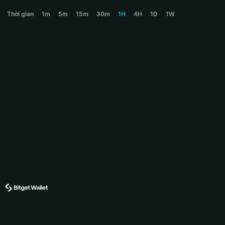
MISHA Price Chart
Thời gian
1m
5m
15m
30m
1H
4H
1D
1W