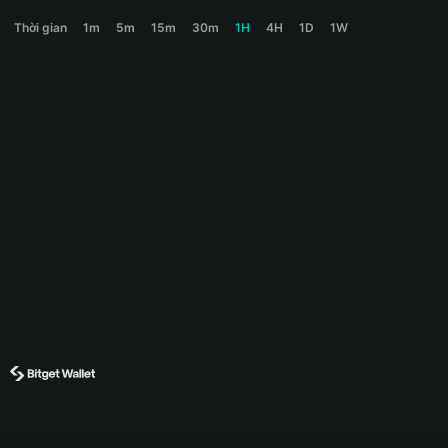
ORDER Price Chart
Thời gian
1m
5m
15m
30m
1H
4H
1D
1W