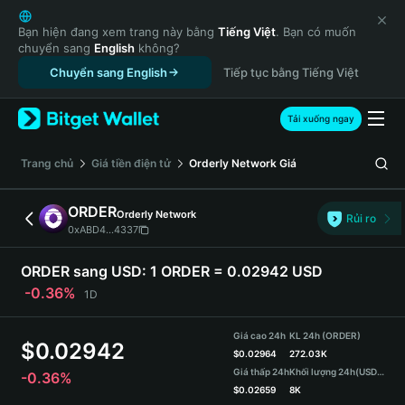
English
日本語
Bạn hiện đang xem trang này bằng
Tiếng Việt
. Bạn có muốn
chuyển sang
English
không?
Tiếng Việt
Chuyển sang English
Tiếp tục bằng Tiếng Việt
Русский
Español (Latinoamérica)
Türkçe
Tải xuống ngay
Italiano
Français
‌Trang chủ
Giá tiền điện tử
Orderly Network
Giá
Deutsch
简体中文
ORDER
Orderly Network
Rủi ro
繁體中文
0xABD4...4337
Português (Portugal)
Bahasa Indonesia
ORDER sang USD:
1 ORDER = 0.02942 USD
ภาษาไทย
-0.36%
1D
हिन्दी
বাংলা
Giá cao 24h
KL 24h (ORDER)
$
0.02942
Español
$
0.02964
272.03K
Giá thấp 24h
Khối lượng 24h
(USDT)
-0.36%
Português (Brasil)
$
0.02659
8K
Español (Argentina)