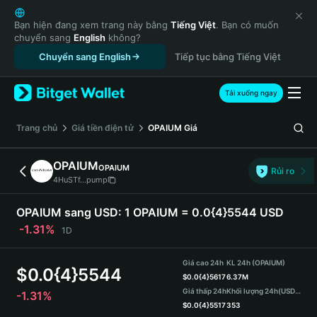
English
日本語
Bạn hiện đang xem trang này bằng
Tiếng Việt
. Bạn có muốn
chuyển sang
English
không?
Tiếng Việt
Chuyển sang English
Tiếp tục bằng Tiếng Việt
Русский
Español (Latinoamérica)
Türkçe
Tải xuống ngay
Italiano
Français
‌Trang chủ
Giá tiền điện tử
OPAIUM
Giá
Deutsch
简体中文
OPAIUM
OPAIUM
Rủi ro
繁體中文
4HuSTf...pump
Português (Portugal)
Bahasa Indonesia
OPAIUM sang USD:
1 OPAIUM = 0.0{4}5544 USD
ภาษาไทย
-1.31%
1D
हिन्दी
বাংলা
Giá cao 24h
KL 24h (OPAIUM)
$
0.0{4}5544
Español
$
0.0{4}5617
6.37M
Giá thấp 24h
Khối lượng 24h
(USDT)
-1.31%
Português (Brasil)
$
0.0{4}5517
353
Español (Argentina)