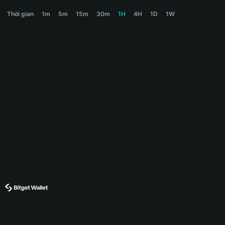
OPAIUM Price Chart
Thời gian
1m
5m
15m
30m
1H
4H
1D
1W