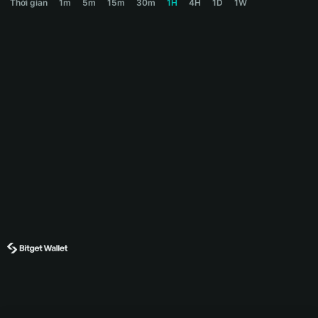
Thời gian
1m
5m
15m
30m
1H
4H
1D
1W