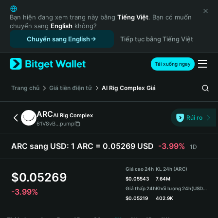
English
日本語
Bạn hiện đang xem trang này bằng
Tiếng Việt
. Bạn có muốn
chuyển sang
English
không?
Tiếng Việt
Chuyển sang English
Tiếp tục bằng Tiếng Việt
Русский
Español (Latinoamérica)
Türkçe
Tải xuống ngay
Italiano
Français
‌Trang chủ
Giá tiền điện tử
AI Rig Complex
Giá
Deutsch
简体中文
ARC
AI Rig Complex
Rủi ro
繁體中文
61V8vB...pump
Português (Portugal)
Bahasa Indonesia
ARC sang USD:
1 ARC = 0.05269 USD
-3.99%
1D
ภาษาไทย
हिन्दी
Giá cao 24h
KL 24h (ARC)
$
0.05269
বাংলা
$
0.05543
7.64M
Giá thấp 24h
Khối lượng 24h
(USDT)
-3.99%
Español
$
0.05219
402.9K
Português (Brasil)
ARC Price Chart
Español (Argentina)