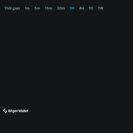
USA Price Chart
Thời gian
1m
5m
15m
30m
1H
4H
1D
1W