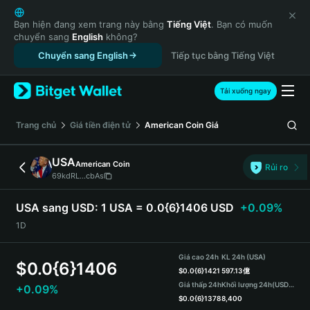
English
日本語
Bạn hiện đang xem trang này bằng
Tiếng Việt
. Bạn có muốn
chuyển sang
English
không?
Tiếng Việt
Chuyển sang English
Tiếp tục bằng Tiếng Việt
Русский
Español (Latinoamérica)
Türkçe
Tải xuống ngay
Italiano
Français
‌Trang chủ
Giá tiền điện tử
American Coin
Giá
Deutsch
简体中文
USA
American Coin
Rủi ro
繁體中文
69kdRL...cbAs
Português (Portugal)
Bahasa Indonesia
USA sang USD:
1 USA = 0.0{6}1406 USD
+0.09%
ภาษาไทย
1D
हिन्दी
বাংলা
Giá cao 24h
KL 24h (USA)
$
0.0{6}1406
Español
$
0.0{6}1421
597.13億
Giá thấp 24h
Khối lượng 24h
(USDT)
+0.09%
Português (Brasil)
$
0.0{6}1378
8,400
Español (Argentina)