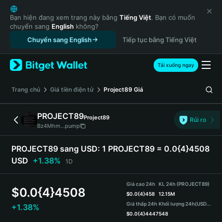
English
日本語
Bạn hiện đang xem trang này bằng
Tiếng Việt
. Bạn có muốn
chuyển sang
English
không?
Tiếng Việt
Chuyển sang English
Tiếp tục bằng Tiếng Việt
Русский
Español (Latinoamérica)
Türkçe
Tải xuống ngay
Italiano
Français
‌Trang chủ
Giá tiền điện tử
Project89
Giá
Deutsch
简体中文
PROJECT89
Project89
Rủi ro
繁體中文
Bz4Mhm...pump
Português (Portugal)
Bahasa Indonesia
PROJECT89 sang USD:
1 PROJECT89 = 0.0{4}4508
ภาษาไทย
USD
+1.38%
1D
हिन्दी
বাংলা
Giá cao 24h
KL 24h (PROJECT89)
$
0.0{4}4508
Español
$
0.0{4}458
12.15M
Giá thấp 24h
Khối lượng 24h
(USDT)
+1.38%
Português (Brasil)
$
0.0{4}4447
548
Español (Argentina)