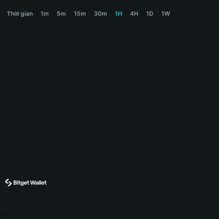
PROJECT89 Price Chart
Thời gian
1m
5m
15m
30m
1H
4H
1D
1W