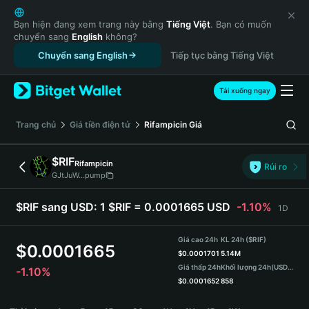
English
日本語
Bạn hiện đang xem trang này bằng
Tiếng Việt
. Bạn có muốn
chuyển sang
English
không?
Tiếng Việt
Chuyển sang English
Tiếp tục bằng Tiếng Việt
Русский
Español (Latinoamérica)
Türkçe
Tải xuống ngay
Italiano
Français
‌Trang chủ
Giá tiền điện tử
Rifampicin
Giá
Deutsch
简体中文
$RIF
Rifampicin
Rủi ro
繁體中文
GJtJuW...pump
Português (Portugal)
Bahasa Indonesia
$RIF sang USD:
1 $RIF = 0.0001665 USD
-1.10%
1D
ภาษาไทย
हिन्दी
Giá cao 24h
KL 24h ($RIF)
$
0.0001665
বাংলা
$
0.0001701
5.14M
Giá thấp 24h
Khối lượng 24h
(USDT)
-1.10%
Español
$
0.0001652
858
Português (Brasil)
$RIF Price Chart
Español (Argentina)