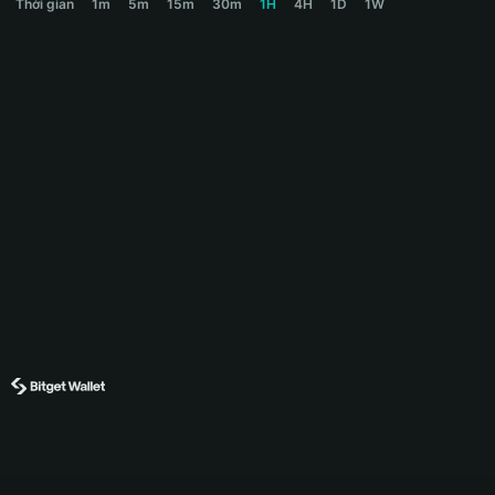
Thời gian
1m
5m
15m
30m
1H
4H
1D
1W