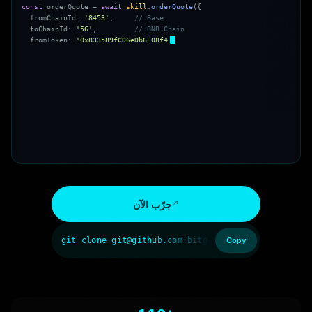
c
o
n
s
t
o
r
d
e
r
Q
u
o
t
e
=
a
w
a
i
t
s
k
i
l
l
.
o
r
d
e
r
Q
u
o
t
e
(
{
f
r
o
m
C
h
a
i
n
I
d
:
'
8
4
5
3
'
,
/
/
B
a
s
e
t
o
C
h
a
i
n
I
d
:
'
5
6
'
,
/
/
B
N
B
C
h
a
i
n
f
r
o
m
T
o
k
e
n
:
'
0
x
8
3
3
5
8
9
f
C
D
6
e
D
b
6
E
0
8
f
4
c
7
C
3
2
D
4
f
7
1
b
5
4
b
d
A
0
2
9
1
3
'
,
/
/
U
S
D
C
t
o
T
o
k
e
n
:
'
0
x
5
5
d
3
9
8
3
2
6
f
9
9
0
5
9
f
F
7
7
5
4
8
5
2
4
6
9
9
9
0
2
7
B
3
1
9
7
9
5
5
'
,
جرّب الآن
git clone git@github.com:bitget-wallet-ai-lab/bit
Copy