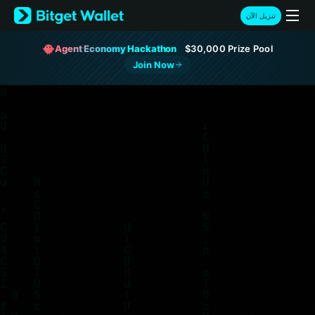
English
تنزيل الآن
日本語
Tiếng Việt
Agent Economy Hackathon
$30,000 Prize Pool
Русский
Join Now
Español (Latinoamérica)
Türkçe
Italiano
Français
Deutsch
简体中文
繁體中文
Português (Portugal)
Bahasa Indonesia
ภาษาไทย
हिन्दी
বাংলা
Español
Português (Brasil)
Español (Argentina)