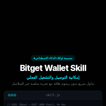
مصممة لوكلاء الذكاء الاصطناعي
Bitget Wallet Skill
إمكانية التوصيل والتشغيل الفعلي
تداول سريع بدون رسوم طاقة مع تجربة سلسة عبر السلاسل
skill.js
/
/
U
S
D
C
(
B
a
s
e
)
→
U
S
D
T
(
B
N
B
C
h
a
i
n
)
,
N
o
G
a
s