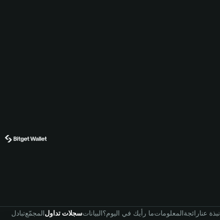
نبذة عنا
رائجة
المعلومات
ما رأيك في اليوم؟
البيانات
سجلات تداول
المجمّع
تبادل