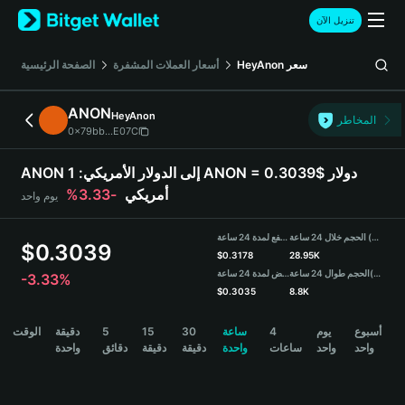
English
تنزيل الآن
日本語
Tiếng Việt
سعر
HeyAnon
أسعار العملات المشفرة
الصفحة الرئيسية
Русский
Español (Latinoamérica)
ANON
HeyAnon
Türkçe
المخاطر
0x79bb...E07C
Italiano
Français
ANON إلى الدولار الأمريكي:
1 ANON = 0.3039$ دولار
Deutsch
أمريكي
-3.33%
يوم واحد
简体中文
繁體中文
الحجم خلال 24 ساعة (ANON)
مرتفع لمدة 24 ساعة
Português (Portugal)
$
0.3039
$
0.3178
28.95K
Bahasa Indonesia
(USDT)
الحجم طوال 24 ساعة
منخفض لمدة 24 ساعة
-3.33%
ภาษาไทย
$
0.3035
8.8K
हिन्दी
ANON Price Chart
أسبوع
يوم
4
ساعة
30
15
5
دقيقة
الوقت
বাংলা
واحد
واحد
ساعات
واحدة
دقيقة
دقيقة
دقائق
واحدة
Español
Português (Brasil)
Español (Argentina)