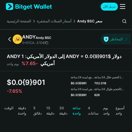
English
تنزيل الآن
日本語
Tiếng Việt
سعر
Andy BSC
أسعار العملات المشفرة
الصفحة الرئيسية
Русский
Español (Latinoamérica)
ANDY
Andy BSC
Türkçe
المخاطر
0x01CA...E1D8
Italiano
Français
ANDY إلى الدولار الأمريكي:
1 ANDY = 0.0{9}901$ دولار
Deutsch
أمريكي
-7.65%
يوم واحد
简体中文
繁體中文
الحجم خلال 24 ساعة (ANDY)
مرتفع لمدة 24 ساعة
Português (Portugal)
$
0.0{9}901
$
0.0{9}991
702.01B
Bahasa Indonesia
(USDT)
الحجم طوال 24 ساعة
منخفض لمدة 24 ساعة
-7.65%
ภาษาไทย
$
0.0{9}891
628
हिन्दी
ANDY Price Chart
أسبوع
يوم
4
ساعة
30
15
5
دقيقة
الوقت
বাংলা
واحد
واحد
ساعات
واحدة
دقيقة
دقيقة
دقائق
واحدة
Español
Português (Brasil)
Español (Argentina)