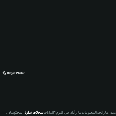
نبذة عنا
رائجة
المعلومات
ما رأيك في اليوم؟
البيانات
سجلات تداول
المجمّع
تبادل