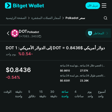
English
تنزيل الآن
日本語
Tiếng Việt
الصفحة الرئيسية
أسعار العملات المشفرة
Polkadot
سعر
Русский
Español (Latinoamérica)
DOT
Polkadot
Türkçe
المخاطر
0x7083...3402
Italiano
Français
1 DOT = 0.8436$ دولار أمريكي
DOT إلى الدولار الأمريكي:
Deutsch
-0.54%
يوم واحد
简体中文
繁體中文
الحجم خلال 24 ساعة (DOT)
مرتفع لمدة 24 ساعة
Português (Portugal)
$
0.8436
$
0.8610
27.57K
Bahasa Indonesia
منخفض لمدة 24 ساعة
الحجم طوال 24 ساعة
(USDT)
-0.54%
ภาษาไทย
$
0.8381
23.26K
हिन्दी
DOT Price Chart
الوقت
دقيقة
5
15
30
ساعة
4
يوم
أسبوع
বাংলা
واحد
واحد
ساعات
واحدة
دقيقة
دقيقة
دقائق
واحدة
Español
Português (Brasil)
Español (Argentina)