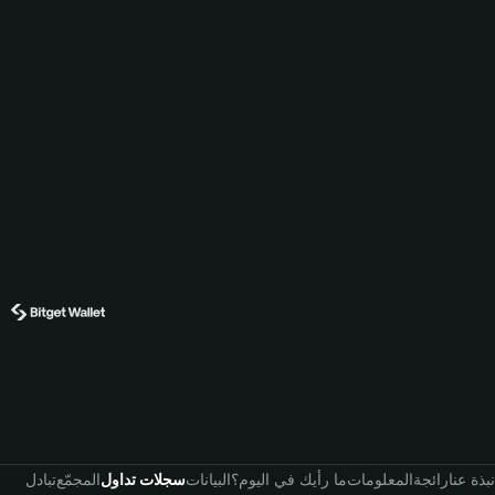
نبذة عنا
رائجة
المعلومات
ما رأيك في اليوم؟
البيانات
سجلات تداول
المجمّع
تبادل