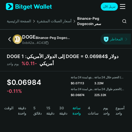
English
تنزيل الآن
日本語
Tiếng Việt
Binance-Peg
أسعار العملات المشفرة
الصفحة الرئيسية
Dogecoin
سعر
Русский
Español (Latinoamérica)
DOGE
Binance-Peg Dogecoin
Türkçe
المخاطر
0xbA2a...4C43
Italiano
Français
DOGE إلى الدولار الأمريكي:
1 DOGE = 0.06984$ دولار
Deutsch
-0.11%
أمريكي
يوم واحد
简体中文
繁體中文
الحجم خلال 24 ساعة (DOGE)
مرتفع لمدة 24 ساعة
Português (Portugal)
$
0.06984
$
0.07113
3.22M
Bahasa Indonesia
منخفض لمدة 24 ساعة
الحجم طوال 24 ساعة
(USDT)
-0.11%
ภาษาไทย
$
0.06874
225.32K
हिन्दी
DOGE Price Chart
الوقت
دقيقة
5
15
30
ساعة
4
يوم
أسبوع
বাংলা
واحد
واحد
ساعات
واحدة
دقيقة
دقيقة
دقائق
واحدة
Español
Português (Brasil)
Español (Argentina)