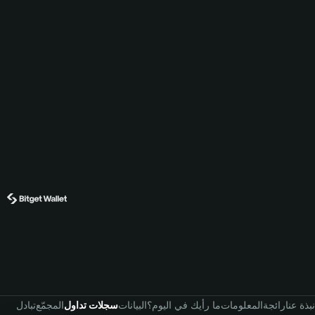
نبذة عنا
رائجة
المعلومات
ما رأيك في اليوم؟
البيانات
سجلات تداول
المجمّع
تبادل