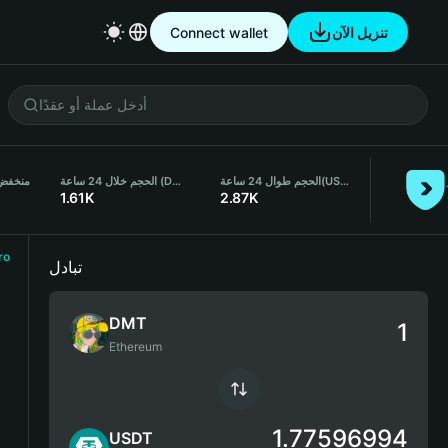
تنزيل الآن
Connect wallet
(USDT)
الحجم طوال 24 ساعة
الحجم خلال 24 ساعة (DMT)
منخفض لمد
1.61K
2.87K
ro
تبادل
DMT
Ethereum
1.77596994
USDT