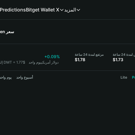
المزيد
Bitget Wallet X
Predictions
سعر
ken
ة 24 ساعة
مرتفع لمدة 24 ساعة
+0.09%
$1.78
$1.73
1 DMT = 1.77$ دولار أمريكي
يوم واحد
DMT
P
Lite
أسبوع واحد
يوم واحد