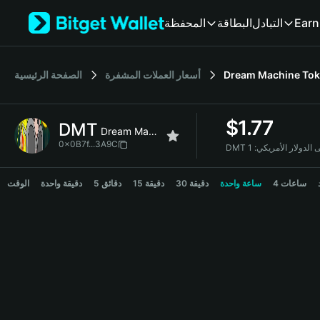
English
Earn
التبادل
البطاقة
المحفظة
日本語
Tiếng Việt
Русский
Dream Machine To
أسعار العملات المشفرة
الصفحة الرئيسية
Español (Latinoamérica)
Türkçe
Italiano
$
1.77
DMT
Français
Dream Machine Token
Deutsch
0x0B7f...3A9C
 إلى الدولار الأمريكي:
简体中文
DMT Price Chart
繁體中文
4 ساعات
ساعة واحدة
30 دقيقة
15 دقيقة
5 دقائق
دقيقة واحدة
الوقت
Português (Portugal)
Bahasa Indonesia
ภาษาไทย
हिन्दी
বাংলা
Español
Português (Brasil)
Español (Argentina)