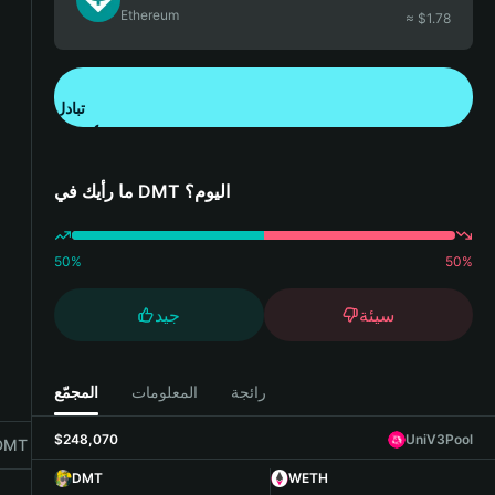
Ethereum
≈ $
1.78
تبادل
تنزيل تطبيق محفظة Bitget
ما رأيك في DMT اليوم؟
50
%
50
%
سيئة
جيد
رائجة
المعلومات
المجمّع
$248,070
UniV3Pool
MT with Bitget Wallet
DMT
WETH