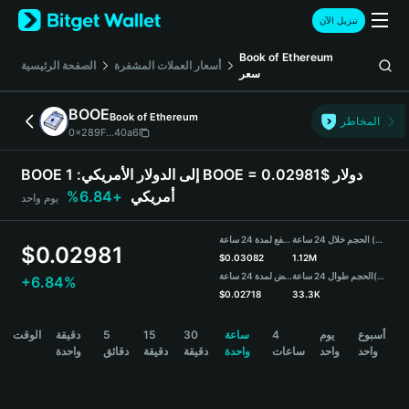
English
تنزيل الآن
日本語
Tiếng Việt
Book of Ethereum
أسعار العملات المشفرة
الصفحة الرئيسية
سعر
Русский
Español (Latinoamérica)
BOOE
Book of Ethereum
Türkçe
المخاطر
0x289F...40a6
Italiano
Français
BOOE إلى الدولار الأمريكي:
1 BOOE = 0.02981$ دولار
Deutsch
أمريكي
+6.84%
يوم واحد
简体中文
繁體中文
الحجم خلال 24 ساعة (BOOE)
مرتفع لمدة 24 ساعة
Português (Portugal)
$
0.02981
$
0.03082
1.12M
Bahasa Indonesia
(USDT)
الحجم طوال 24 ساعة
منخفض لمدة 24 ساعة
+6.84%
ภาษาไทย
$
0.02718
33.3K
हिन्दी
BOOE Price Chart
أسبوع
يوم
4
ساعة
30
15
5
دقيقة
الوقت
বাংলা
واحد
واحد
ساعات
واحدة
دقيقة
دقيقة
دقائق
واحدة
Español
Português (Brasil)
Español (Argentina)