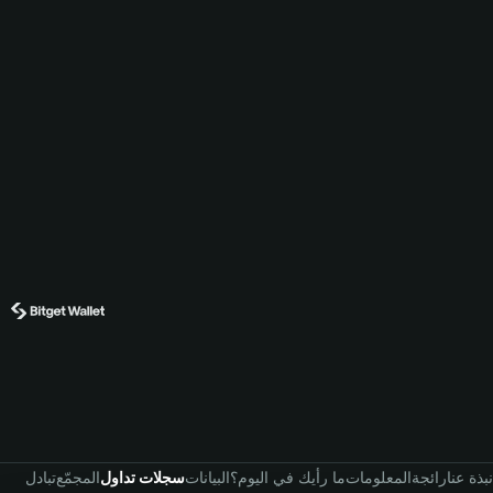
نبذة عنا
رائجة
المعلومات
ما رأيك في اليوم؟
البيانات
سجلات تداول
المجمّع
تبادل