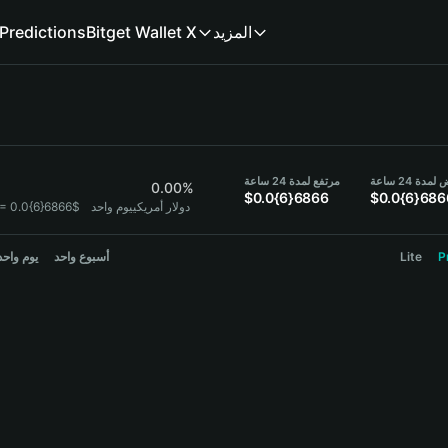
Predictions
Bitget Wallet X
المزيد
6
دة 24 ساعة
مرتفع لمدة 24 ساعة
0.00%
$0.0{6}6866
$0.0{6}686
1 KEK = 0.0{6}6866$ دولار أمريكي
يوم واحد
يوم واحد
أسبوع واحد
Lite
P