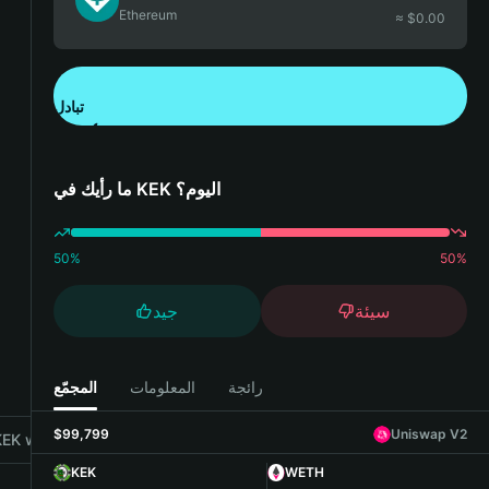
Ethereum
≈ $
0.00
تبادل
تنزيل تطبيق محفظة Bitget
ما رأيك في KEK اليوم؟
50
%
50
%
سيئة
جيد
رائجة
المعلومات
المجمّع
$99,799
Uniswap V2
K with Bitget Wallet
KEK
WETH