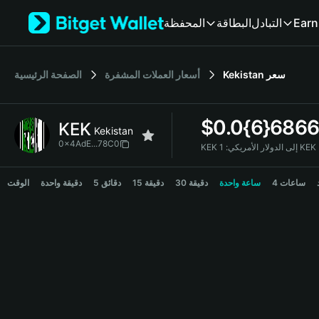
English
المحفظة
البطاقة
التبادل
Earn
日本語
Tiếng Việt
Русский
الصفحة الرئيسية
أسعار العملات المشفرة
Kekistan
سعر
Español (Latinoamérica)
Türkçe
Italiano
$
0.0{6}686
KEK
Français
Kekistan
Deutsch
0x4AdE...78C0
KEK إلى الدولار الأمريكي:
简体中文
KEK Price Chart
繁體中文
4 ساعات
ساعة واحدة
30 دقيقة
15 دقيقة
5 دقائق
دقيقة واحدة
الوقت
Português (Portugal)
Bahasa Indonesia
ภาษาไทย
हिन्दी
বাংলা
Español
Português (Brasil)
Español (Argentina)