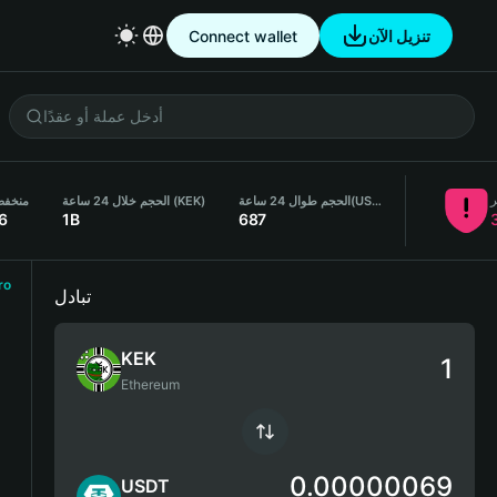
Connect wallet
تنزيل الآن
منخفض لم
الحجم خلال 24 ساعة (KEK)
الحجم طوال 24 ساعة
(USDT)
6
1B
687
ro
تبادل
KEK
Ethereum
0.00000069
USDT