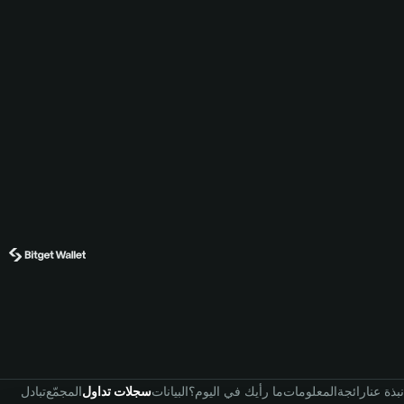
نبذة عنا
رائجة
المعلومات
ما رأيك في اليوم؟
البيانات
سجلات تداول
المجمّع
تبادل