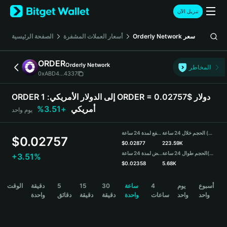
English
تنزيل الآن
日本語
Tiếng Việt
سعر
Orderly Network
أسعار العملات المشفرة
الصفحة الرئيسية
Русский
Español (Latinoamérica)
ORDER
Orderly Network
Türkçe
المخاطر
0xABD4...4337
Italiano
Français
ORDER إلى الدولار الأمريكي:
1 ORDER = 0.02757$ دولار
Deutsch
أمريكي
+3.51%
يوم واحد
简体中文
繁體中文
الحجم خلال 24 ساعة (ORDER)
مرتفع لمدة 24 ساعة
Português (Portugal)
$
0.02757
$
0.02877
223.59K
Bahasa Indonesia
(USDT)
الحجم طوال 24 ساعة
منخفض لمدة 24 ساعة
+3.51%
ภาษาไทย
$
0.02358
5.68K
हिन्दी
ORDER Price Chart
أسبوع
يوم
4
ساعة
30
15
5
دقيقة
الوقت
বাংলা
واحد
واحد
ساعات
واحدة
دقيقة
دقيقة
دقائق
واحدة
Español
Português (Brasil)
Español (Argentina)