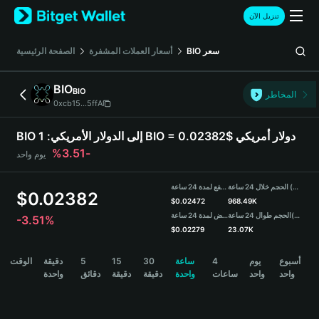
English
تنزيل الآن
日本語
Tiếng Việt
سعر
BIO
أسعار العملات المشفرة
الصفحة الرئيسية
Русский
Español (Latinoamérica)
BIO
BIO
Türkçe
المخاطر
0xcb15...5ffA
Italiano
Français
1 BIO = 0.02382$ دولار أمريكي
BIO إلى الدولار الأمريكي:
Deutsch
-3.51%
يوم واحد
简体中文
繁體中文
الحجم خلال 24 ساعة (BIO)
مرتفع لمدة 24 ساعة
Português (Portugal)
$
0.02382
$
0.02472
968.49K
Bahasa Indonesia
(USDT)
الحجم طوال 24 ساعة
منخفض لمدة 24 ساعة
-3.51%
ภาษาไทย
$
0.02279
23.07K
हिन्दी
BIO Price Chart
أسبوع
يوم
4
ساعة
30
15
5
دقيقة
الوقت
বাংলা
واحد
واحد
ساعات
واحدة
دقيقة
دقيقة
دقائق
واحدة
Español
Português (Brasil)
Español (Argentina)