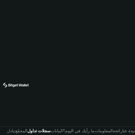
نبذة عنا
رائجة
المعلومات
ما رأيك في اليوم؟
البيانات
سجلات تداول
المجمّع
تبادل