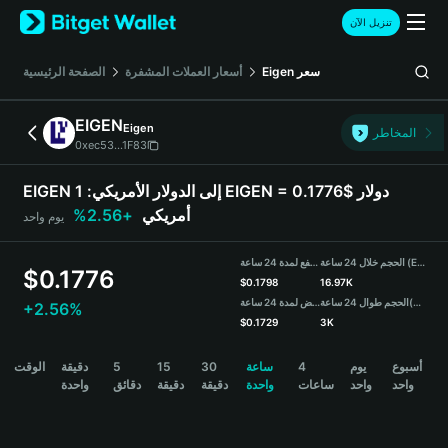
English
تنزيل الآن
日本語
Tiếng Việt
سعر
Eigen
أسعار العملات المشفرة
الصفحة الرئيسية
Русский
Español (Latinoamérica)
EIGEN
Eigen
Türkçe
المخاطر
0xec53...1F83
Italiano
Français
EIGEN إلى الدولار الأمريكي:
1 EIGEN = 0.1776$ دولار
Deutsch
أمريكي
+2.56%
يوم واحد
简体中文
繁體中文
الحجم خلال 24 ساعة (EIGEN)
مرتفع لمدة 24 ساعة
Português (Portugal)
$
0.1776
$
0.1798
16.97K
Bahasa Indonesia
(USDT)
الحجم طوال 24 ساعة
منخفض لمدة 24 ساعة
+2.56%
ภาษาไทย
$
0.1729
3K
हिन्दी
EIGEN Price Chart
أسبوع
يوم
4
ساعة
30
15
5
دقيقة
الوقت
বাংলা
واحد
واحد
ساعات
واحدة
دقيقة
دقيقة
دقائق
واحدة
Español
Português (Brasil)
Español (Argentina)