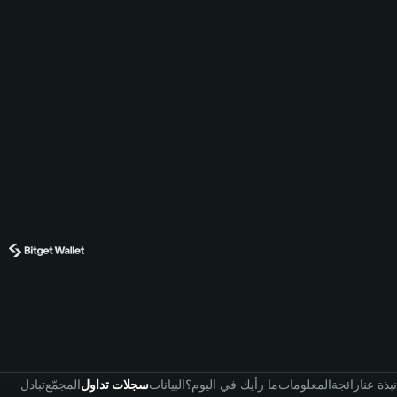
نبذة عنا
رائجة
المعلومات
ما رأيك في اليوم؟
البيانات
سجلات تداول
المجمّع
تبادل