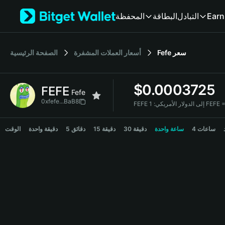
English
Earn
التبادل
البطاقة
المحفظة
日本語
Tiếng Việt
Русский
سعر
Fefe
أسعار العملات المشفرة
الصفحة الرئيسية
Español (Latinoamérica)
Türkçe
Italiano
$
0.0003725
FEFE
Français
Fefe
Deutsch
0xfefe...BaB8
FEFE إلى الدولار الأمريكي:
简体中文
FEFE Price Chart
繁體中文
4 ساعات
ساعة واحدة
30 دقيقة
15 دقيقة
5 دقائق
دقيقة واحدة
الوقت
Português (Portugal)
Bahasa Indonesia
ภาษาไทย
हिन्दी
বাংলা
Español
Português (Brasil)
Español (Argentina)