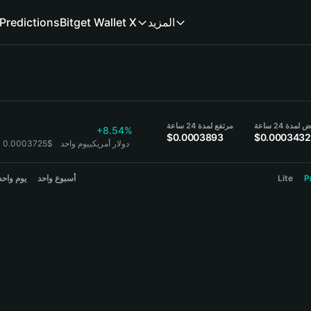
المزيد
Bitget Wallet X
Predictions
مدة 24 ساعة
مرتفع لمدة 24 ساعة
+8.54%
$0.0003893
$0.0003432
1 FEFE = 0.0003725$ دولار أمريكي
يوم واحد
P
Lite
أسبوع واحد
يوم واحد