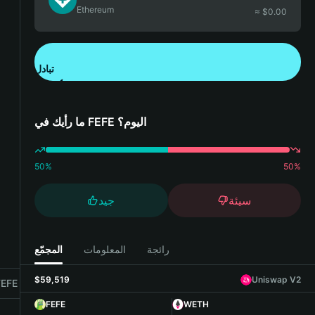
Ethereum
≈ $
0.00
تبادل
تنزيل تطبيق محفظة Bitget
ما رأيك في FEFE اليوم؟
50
%
50
%
سيئة
جيد
رائجة
المعلومات
المجمّع
$59,519
Uniswap V2
FE with Bitget Wallet
FEFE
WETH